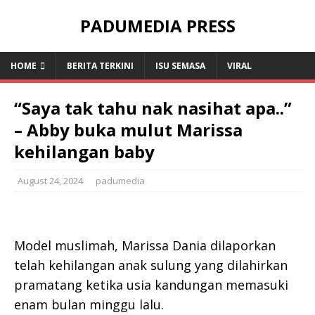
PADUMEDIA PRESS
HOME
BERITA TERKINI
ISU SEMASA
VIRAL
“Saya tak tahu nak nasihat ара..”
– Abby buka mulut Marissa
kehilangan baby
August 24, 2024
padumedia
Model muslimah, Marissa Dania dilaporkan
telah kehilangan anak sulung yang dilahirkan
pramatang ketika usia kandungan memasuki
enam bulan minggu lalu.