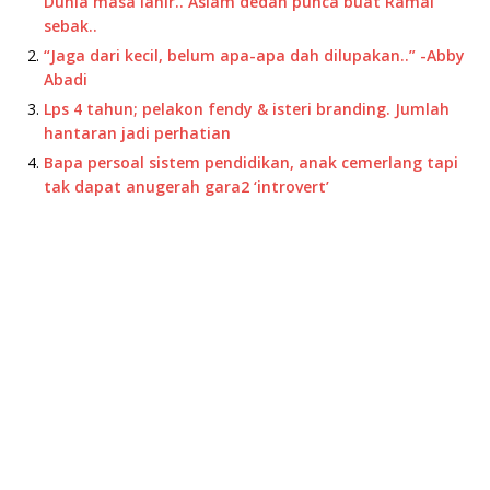
Dunia masa lahir.. Aslam dedah punca buat Ramai
sebak..
“Jaga dari kecil, belum apa-apa dah dilupakan..” -Abby
Abadi
Lps 4 tahun; pelakon fendy & isteri branding. Jumlah
hantaran jadi perhatian
Bapa persoal sistem pendidikan, anak cemerlang tapi
tak dapat anugerah gara2 ‘introvert’