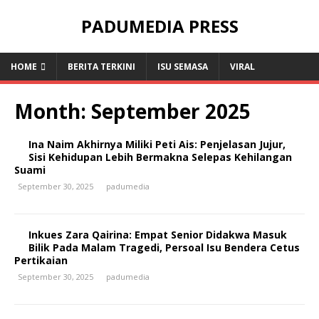
PADUMEDIA PRESS
HOME
BERITA TERKINI
ISU SEMASA
VIRAL
Month:
September 2025
Ina Naim Akhirnya Miliki Peti Ais: Penjelasan Jujur,
Sisi Kehidupan Lebih Bermakna Selepas Kehilangan
Suami
September 30, 2025
padumedia
Inkues Zara Qairina: Empat Senior Didakwa Masuk
Bilik Pada Malam Tragedi, Persoal Isu Bendera Cetus
Pertikaian
September 30, 2025
padumedia