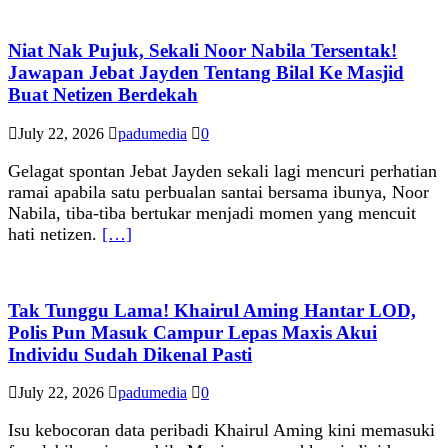
Niat Nak Pujuk, Sekali Noor Nabila Tersentak!
Jawapan Jebat Jayden Tentang Bilal Ke Masjid
Buat Netizen Berdekah
July 22, 2026
padumedia
0
Gelagat spontan Jebat Jayden sekali lagi mencuri perhatian
ramai apabila satu perbualan santai bersama ibunya, Noor
Nabila, tiba-tiba bertukar menjadi momen yang mencuit
hati netizen.
[…]
Tak Tunggu Lama! Khairul Aming Hantar LOD,
Polis Pun Masuk Campur Lepas Maxis Akui
Individu Sudah Dikenal Pasti
July 22, 2026
padumedia
0
Isu kebocoran data peribadi Khairul Aming kini memasuki