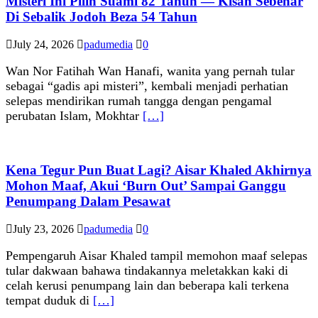
Misteri Ini Pilih Suami 82 Tahun — Kisah Sebenar
Di Sebalik Jodoh Beza 54 Tahun
July 24, 2026
padumedia
0
Wan Nor Fatihah Wan Hanafi, wanita yang pernah tular
sebagai “gadis api misteri”, kembali menjadi perhatian
selepas mendirikan rumah tangga dengan pengamal
perubatan Islam, Mokhtar
[…]
Kena Tegur Pun Buat Lagi? Aisar Khaled Akhirnya
Mohon Maaf, Akui ‘Burn Out’ Sampai Ganggu
Penumpang Dalam Pesawat
July 23, 2026
padumedia
0
Pempengaruh Aisar Khaled tampil memohon maaf selepas
tular dakwaan bahawa tindakannya meletakkan kaki di
celah kerusi penumpang lain dan beberapa kali terkena
tempat duduk di
[…]