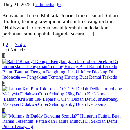
July 21, 2026
padumedia
0
Kenyataan Tunku Mahkota Johor, Tunku Ismail Sultan
Ibrahim, tentang kewujudan ahli politik yang terlalu
“Hollywood” di media sosial kembali meledakkan
perhatian ramai apabila baginda secara
[…]
Posts
1
2
…
324
»
List Artikel :
pagination
Balut ‘Barang’ Dengan Bengkung, Lelaki Johor Dicekup Di
Indonesia — Pengakuan Tentang Hutang Buat Ramai Terkedu
‘Laluan Kru Pun Tak Lepas!’ CCTV Dedah Detik Juruterbang
Malaysia Didakwa Cuba Seludup 26kg Ddah Ke Jakarta