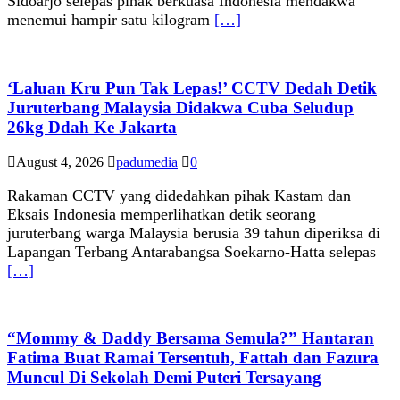
Sidoarjo selepas pihak berkuasa Indonesia mendakwa
menemui hampir satu kilogram
[…]
‘Laluan Kru Pun Tak Lepas!’ CCTV Dedah Detik
Juruterbang Malaysia Didakwa Cuba Seludup
26kg Ddah Ke Jakarta
August 4, 2026
padumedia
0
Rakaman CCTV yang didedahkan pihak Kastam dan
Eksais Indonesia memperlihatkan detik seorang
juruterbang warga Malaysia berusia 39 tahun diperiksa di
Lapangan Terbang Antarabangsa Soekarno-Hatta selepas
[…]
“Mommy & Daddy Bersama Semula?” Hantaran
Fatima Buat Ramai Tersentuh, Fattah dan Fazura
Muncul Di Sekolah Demi Puteri Tersayang