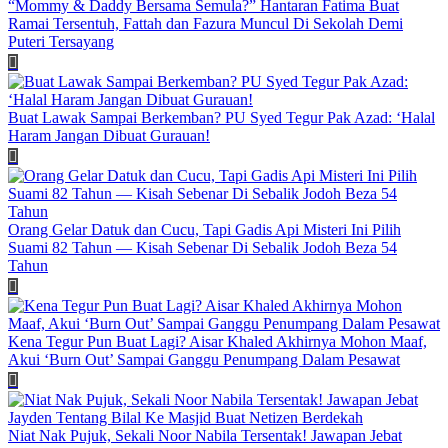
“Mommy & Daddy Bersama Semula?” Hantaran Fatima Buat
Ramai Tersentuh, Fattah dan Fazura Muncul Di Sekolah Demi
Puteri Tersayang
Buat Lawak Sampai Berkemban? PU Syed Tegur Pak Azad: ‘Halal
Haram Jangan Dibuat Gurauan!
Orang Gelar Datuk dan Cucu, Tapi Gadis Api Misteri Ini Pilih
Suami 82 Tahun — Kisah Sebenar Di Sebalik Jodoh Beza 54
Tahun
Kena Tegur Pun Buat Lagi? Aisar Khaled Akhirnya Mohon Maaf,
Akui ‘Burn Out’ Sampai Ganggu Penumpang Dalam Pesawat
Niat Nak Pujuk, Sekali Noor Nabila Tersentak! Jawapan Jebat