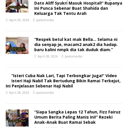
Dato Aliff Syukri Masuk Hospital!” Rupanya
Ini Punca Sebenar Buat Shahida dan
Keluarga Tak Tentu Arah
April 29, 2026
padumedia
“Respek betul kat mak Bella… Selama ni
dia senyap je, macam2 anak2 dia hadap.
baru kalini nmpk dia tak duduk diam.”
April 28, 2026
padumedia
“Isteri Cuba Nak Lari, Tapi Terbongkar Juga!” Video
Isteri Haji Nabil Tak Bertudung Bikin Ramai Terkejut,
Ini Penjelasan Sebenar Haji Nabil
April 28, 2026
padumedia
“Siapa Sangka Lepas 12 Tahun, Fizz Fairuz
Umum Berita Paling Manis Ini!” Rezeki
Anak-Anak Buat Ramai Sebak