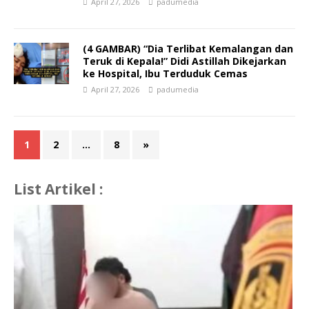
April 27, 2026
padumedia
(4 GAMBAR) “Dia Terlibat Kemalangan dan
Teruk di Kepala!” Didi Astillah Dikejarkan
ke Hospital, Ibu Terduduk Cemas
April 27, 2026
padumedia
1
2
…
8
»
List Artikel :