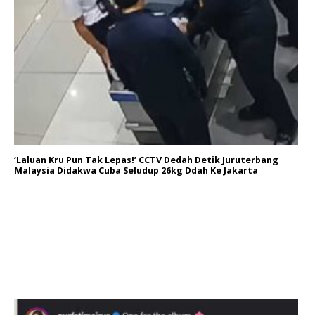
‘Laluan Kru Pun Tak Lepas!’ CCTV Dedah Detik Juruterbang
Malaysia Didakwa Cuba Seludup 26kg Ddah Ke Jakarta