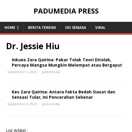
PADUMEDIA PRESS
HOME
BERITA TERKINI
ISU SEMASA
VIRAL
Dr. Jessie Hiu
Inkues Zara Qairina: Pakar Tolak Teori Ditolak,
Percaya Mangsa Mungkin Melompat atau Bergayut
September 5, 2025
padumedia
Kes Zara Qairina: Antara Fakta Bedah Siasat dan
Sensasi Tular, Ini Pencerahan Sebenar
September 4, 2025
padumedia
List Artikel :