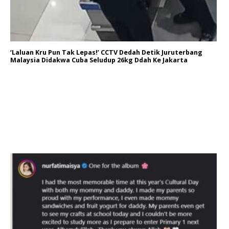
‘Laluan Kru Pun Tak Lepas!’ CCTV Dedah Detik Juruterbang
Malaysia Didakwa Cuba Seludup 26kg Ddah Ke Jakarta