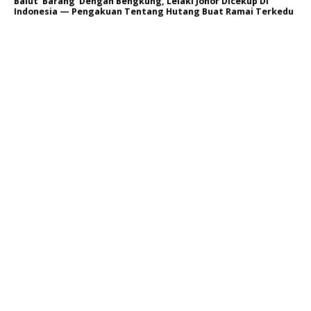
Balut ‘Barang’ Dengan Bengkung, Lelaki Johor Dicekup Di
Indonesia — Pengakuan Tentang Hutang Buat Ramai Terkedu