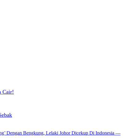
 Cair!
Sebak
ang’ Dengan Bengkung, Lelaki Johor Dicekup Di Indonesia —