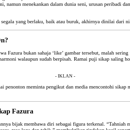
mi, namun menekankan dalam dunia seni, urusan peribadi dan 
 segala yang berlaku, baik atau buruk, akhirnya dinilai dari n
On?
ahawa Fazura bukan sahaja ‘like’ gambar tersebut, malah ser
armoni walaupun sudah berpisah. Ramai puji sikap saling h
- IKLAN -
mai penonton meminta pengikut dan media mencontohi sikap m
kap Fazura
nnya bijak membawa diri sebagai figura terkenal. “Tahniah m