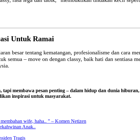
ssy, rasa lega dan tabik,” membuktikan tindakan kecil seper
rasi Untuk Ramai
aran besar tentang kematangan, profesionalisme dan cara men
ntuk semua – move on dengan classy, baik hati dan sentiasa m
sia.
tapi membawa pesan penting – dalam hidup dan dunia hiburan, 
ikan inspirasi untuk masyarakat.
k membahan wife, haha.. ” – Komen Netizen
perkahwinan Anak..
nsiden Tragis