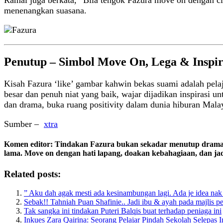
Ramai juga berkata, “Bila tengok Fazura move on dengan cla
menenangkan suasana.
Penutup – Simbol Move On, Lega & Inspi
Kisah Fazura ‘like’ gambar kahwin bekas suami adalah pelaj
besar dan penuh niat yang baik, wajar dijadikan inspirasi u
dan drama, buka ruang positivity dalam dunia hiburan Malay
Sumber –
xtra
Komen editor:
Tindakan Fazura bukan sekadar menutup drama, 
lama. Move on dengan hati lapang, doakan kebahagiaan, dan jad
Related posts:
” Aku dah agak mesti ada kesinambungan lagi. Ada je idea na
Sebak!! Tahniah Puan Shafinie.. Jadi ibu & ayah pada majlis 
Tak sangka ini tindakan Puteri Balqis buat terhadap peniaga ini
Inkues Zara Qairina: Seorang Pelajar Pindah Sekolah Selepas I