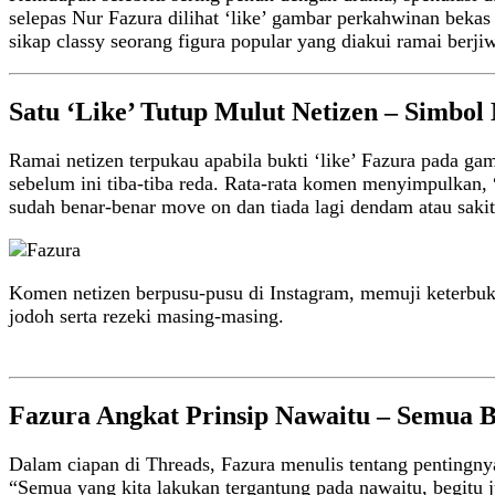
selepas Nur Fazura dilihat ‘like’ gambar perkahwinan bek
sikap classy seorang figura popular yang diakui ramai berjiw
Satu ‘Like’ Tutup Mulut Netizen – Simb
Ramai netizen terpukau apabila bukti ‘like’ Fazura pada ga
sebelum ini tiba-tiba reda. Rata-rata komen menyimpulkan, 
sudah benar-benar move on dan tiada lagi dendam atau sakit
Komen netizen berpusu-pusu di Instagram, memuji keterbuk
jodoh serta rezeki masing-masing.
Fazura Angkat Prinsip Nawaitu – Semua 
Dalam ciapan di Threads, Fazura menulis tentang pentingnya
“Semua yang kita lakukan tergantung pada nawaitu, begitu ju