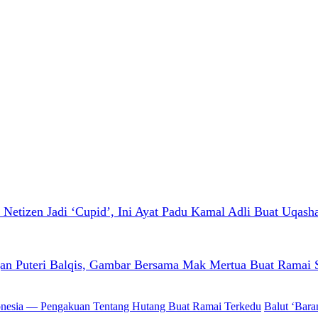
tizen Jadi ‘Cupid’, Ini Ayat Padu Kamal Adli Buat Uqasha
gan Puteri Balqis, Gambar Bersama Mak Mertua Buat Ramai 
Balut ‘Bar