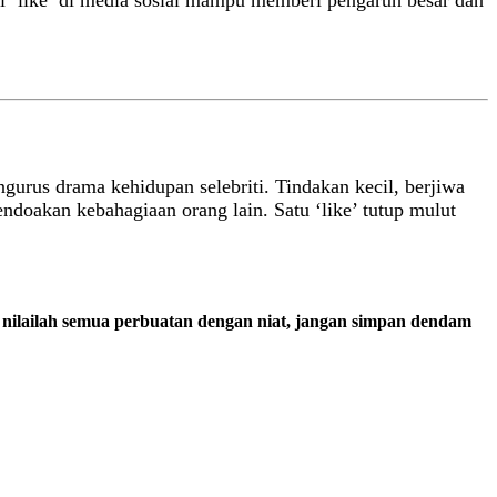
ti ‘like’ di media sosial mampu memberi pengaruh besar dan
gurus drama kehidupan selebriti. Tindakan kecil, berjiwa
endoakan kebahagiaan orang lain. Satu ‘like’ tutup mulut
nilailah semua perbuatan dengan niat, jangan simpan dendam