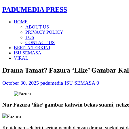
PADUMEDIA PRESS
HOME
ABOUT US
PRIVACY POLICY
TOS
CONTACT US
BERITA TERKINI
ISU SEMASA
VIRAL
Drama Tamat? Fazura ‘Like’ Gambar Kah
October 30, 2025
padumedia
ISU SEMASA
0
Nur Fazura ‘like’ gambar kahwin bekas suami, neti
Kehidupan selebriti sering penuh dengan drama, spekulasi da