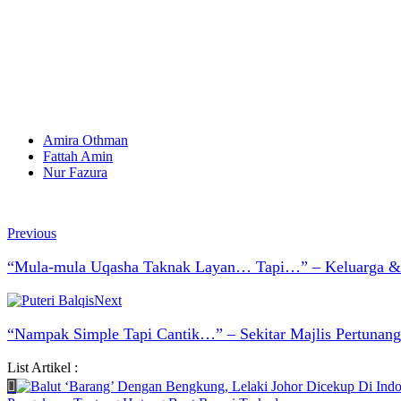
Amira Othman
Fattah Amin
Nur Fazura
Previous
“Mula-mula Uqasha Taknak Layan… Tapi…” – Keluarga & Ne
Next
“Nampak Simple Tapi Cantik…” – Sekitar Majlis Pertunan
List Artikel :