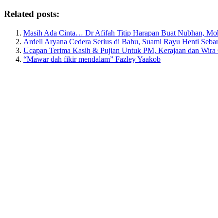
Related posts:
Masih Ada Cinta… Dr Afifah Titip Harapan Buat Nubhan, M
Ardell Aryana Cedera Serius di Bahu, Suami Rayu Henti Seba
Ucapan Terima Kasih & Pujian Untuk PM, Kerajaan dan Wira
“Mawar dah fikir mendalam” Fazley Yaakob