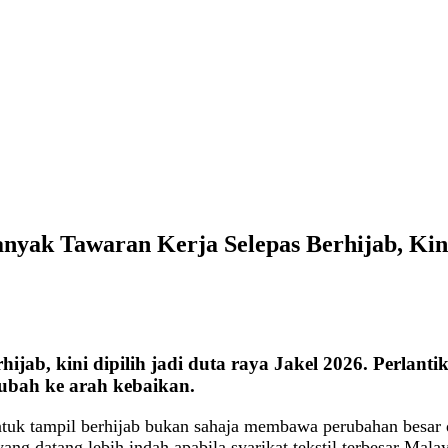
nyak Tawaran Kerja Selepas Berhijab, Kini
ijab, kini dipilih jadi duta raya Jakel 2026. Perlanti
rubah ke arah kebaikan.
ntuk tampil berhijab bukan sahaja membawa perubahan besar 
ng datang lebih indah apabila syarikat tekstil terbesar Malay