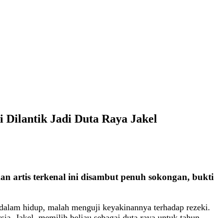
 Dilantik Jadi Duta Raya Jakel
kan artis terkenal ini disambut penuh sokongan, bukti
dalam hidup, malah menguji keyakinannya terhadap rezeki.
sia, Jakel, memilih beliau sebagai duta raya untuk tahun