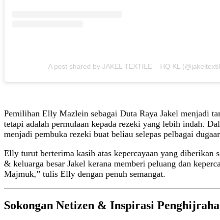
A post shared by JAKEL TEXTILE – HQ KL (@jakeltextil
Pemilihan Elly Mazlein sebagai Duta Raya Jakel menjadi tan
tetapi adalah permulaan kepada rezeki yang lebih indah. D
menjadi pembuka rezeki buat beliau selepas pelbagai dugaa
Elly turut berterima kasih atas kepercayaan yang diberikan
& keluarga besar Jakel kerana memberi peluang dan kepercay
Majmuk,” tulis Elly dengan penuh semangat.
Sokongan Netizen & Inspirasi Penghijrah