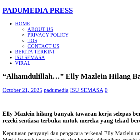
PADUMEDIA PRESS
HOME
ABOUT US
PRIVACY POLICY
TOS
CONTACT US
BERITA TERKINI
ISU SEMASA
VIRAL
“Alhamdulillah…” Elly Mazlein Hilang Ba
October 21, 2025
padumedia
ISU SEMASA
0
Elly Mazlein hilang banyak tawaran kerja selepas berh
rezeki sentiasa terbuka untuk mereka yang tekad be
Keputusan penyanyi dan pengacara terkenal Elly Mazlein u
Meski banyak tawaran kerja dan kontrak dibatalkan, rezeki ya