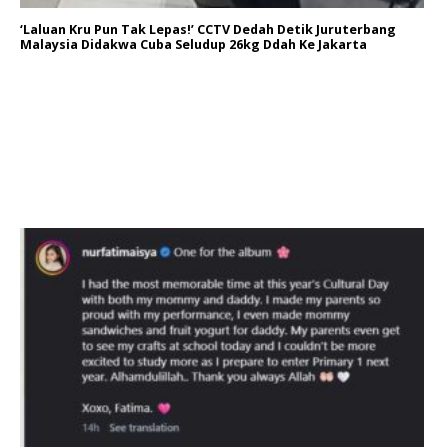
‘Laluan Kru Pun Tak Lepas!’ CCTV Dedah Detik Juruterbang
Malaysia Didakwa Cuba Seludup 26kg Ddah Ke Jakarta