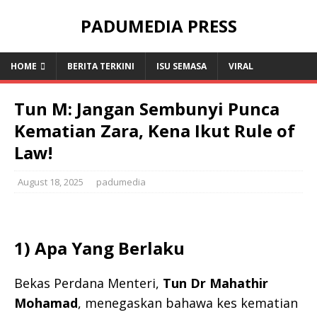
PADUMEDIA PRESS
HOME
BERITA TERKINI
ISU SEMASA
VIRAL
Tun M: Jangan Sembunyi Punca
Kematian Zara, Kena Ikut Rule of
Law!
August 18, 2025
padumedia
1) Apa Yang Berlaku
Bekas Perdana Menteri,
Tun Dr Mahathir
Mohamad
, menegaskan bahawa kes kematian