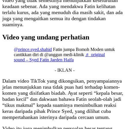
video yang tidak semestinya menunjukkan keseluruhan
keadaan sebenar. Ada yang mendakwa Fatin kelihatan
terlalu kurus, ada yang menuduh dia masih sakit, dan ada
juga yang mengaitkan semua itu dengan tindakan
suaminya.
Video yang undang perhatian
@prince.syed.shahid
Fatin jumpa Bomoh Moden untuk
cantikkan diri di @anggun medi-klinik
♬ original
sound – Syed Fatin Jaeden Haifa
- IKLAN -
Dalam video TikTok yang dikongsikan, penyampaiannya
jelas menunjukkan rasa tidak puas hati terhadap komen-
komen yang disifatkan biadab. Ayat seperti “kepala besar,
badan kecil” dan dakwaan bahawa Fatin seolah-olah jadi
“tikus makmal” kepada suaminya menimbulkan reaksi
keras daripada pihak Prince Syed, yang dilihat cuba
mempertahankan isterinya daripada cercaan umum.
Video itu juga menimbulkan persoalan besar tentang