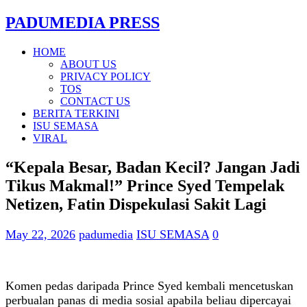
PADUMEDIA PRESS
HOME
ABOUT US
PRIVACY POLICY
TOS
CONTACT US
BERITA TERKINI
ISU SEMASA
VIRAL
“Kepala Besar, Badan Kecil? Jangan Jadi
Tikus Makmal!” Prince Syed Tempelak
Netizen, Fatin Dispekulasi Sakit Lagi
May 22, 2026
padumedia
ISU SEMASA
0
Komen pedas daripada Prince Syed kembali mencetuskan
perbualan panas di media sosial apabila beliau dipercayai