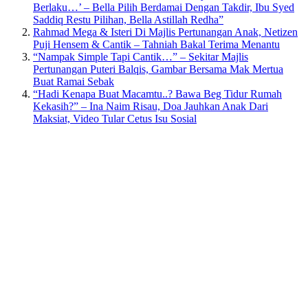
Berlaku…’ – Bella Pilih Berdamai Dengan Takdir, Ibu Syed
Saddiq Restu Pilihan, Bella Astillah Redha”
Rahmad Mega & Isteri Di Majlis Pertunangan Anak, Netizen
Puji Hensem & Cantik – Tahniah Bakal Terima Menantu
“Nampak Simple Tapi Cantik…” – Sekitar Majlis
Pertunangan Puteri Balqis, Gambar Bersama Mak Mertua
Buat Ramai Sebak
“Hadi Kenapa Buat Macamtu..? Bawa Beg Tidur Rumah
Kekasih?” – Ina Naim Risau, Doa Jauhkan Anak Dari
Maksiat, Video Tular Cetus Isu Sosial