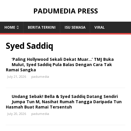
PADUMEDIA PRESS
HOME
BERITA TERKINI
ISU SEMASA
VIRAL
Syed Saddiq
‘Paling Hollywood Sekali Dekat Muar…’ TMJ Buka
Mulut, Syed Saddiq Pula Balas Dengan Cara Tak
Ramai Sangka
July 21, 2026
padumedia
Undang Sebak! Bella & Syed Saddiq Datang Sendiri
Jumpa Tun M, Nasihat Rumah Tangga Daripada Tun
Hasmah Buat Ramai Tersentuh
July 20, 2026
padumedia