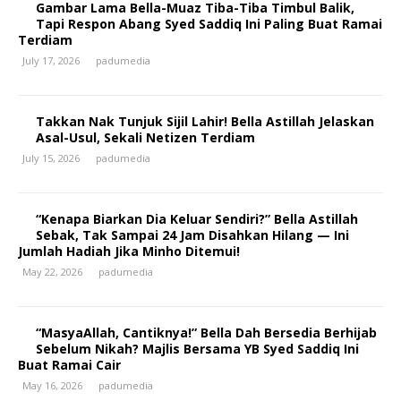
Gambar Lama Bella-Muaz Tiba-Tiba Timbul Balik,
Tapi Respon Abang Syed Saddiq Ini Paling Buat Ramai
Terdiam
July 17, 2026
padumedia
Takkan Nak Tunjuk Sijil Lahir! Bella Astillah Jelaskan
Asal-Usul, Sekali Netizen Terdiam
July 15, 2026
padumedia
“Kenapa Biarkan Dia Keluar Sendiri?” Bella Astillah
Sebak, Tak Sampai 24 Jam Disahkan Hilang — Ini
Jumlah Hadiah Jika Minho Ditemui!
May 22, 2026
padumedia
“MasyaAllah, Cantiknya!” Bella Dah Bersedia Berhijab
Sebelum Nikah? Majlis Bersama YB Syed Saddiq Ini
Buat Ramai Cair
May 16, 2026
padumedia