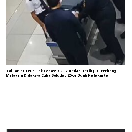
‘Laluan Kru Pun Tak Lepas!’ CCTV Dedah Detik Juruterbang
Malaysia Didakwa Cuba Seludup 26kg Ddah Ke Jakarta