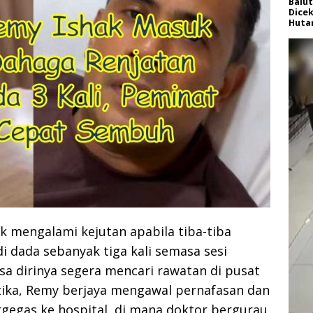
Balut
Dice
Huta
k mengalami kejutan apabila tiba-tiba
di dada sebanyak tiga kali semasa sesi
 dirinya segera mencari rawatan di pusat
tika, Remy berjaya mengawal pernafasan dan
egas ke hospital, di mana doktor bergurau