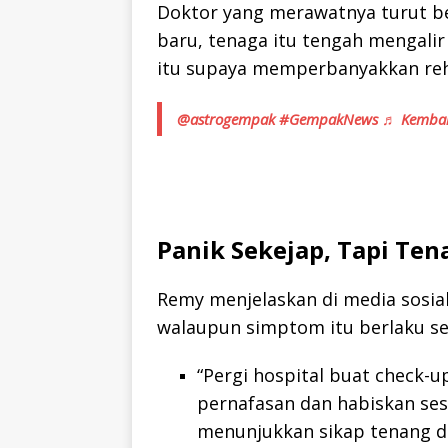
Doktor yang merawatnya turut be
baru, tenaga itu tengah mengali
itu supaya memperbanyakkan reh
@astrogempak
#GempakNews
♬ Kembal
Panik Sekejap, Tapi Ten
Remy menjelaskan di media sosia
walaupun simptom itu berlaku se
“Pergi hospital buat check-u
pernafasan dan habiskan sesi 
menunjukkan sikap tenang da