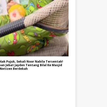
Nak Pujuk, Sekali Noor Nabila Tersentak!
an Jebat Jayden Tentang Bilal Ke Masjid
 Netizen Berdekah