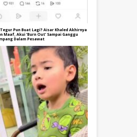
Tegur Pun Buat Lagi? Aisar Khaled Akhirnya
n Maaf, Akui ‘Burn Out’ Sampai Ganggu
mpang Dalam Pesawat