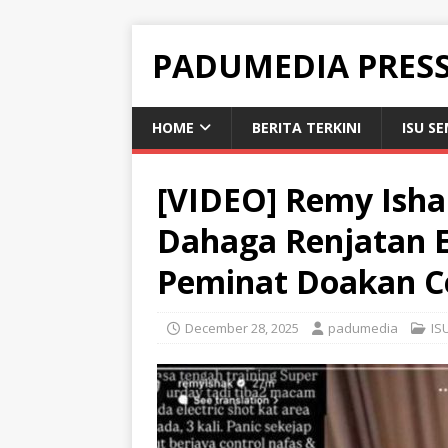
PADUMEDIA PRES
HOME
BERITA TERKINI
ISU S
[VIDEO] Remy Isha
Dahaga Renjatan El
Peminat Doakan 
December 28, 2025
padumedia
IS