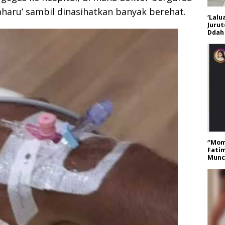
haru’ sambil dinasihatkan banyak berehat.
‘Lalu
Jurut
Ddah 
“Mom
Fatim
Muncu