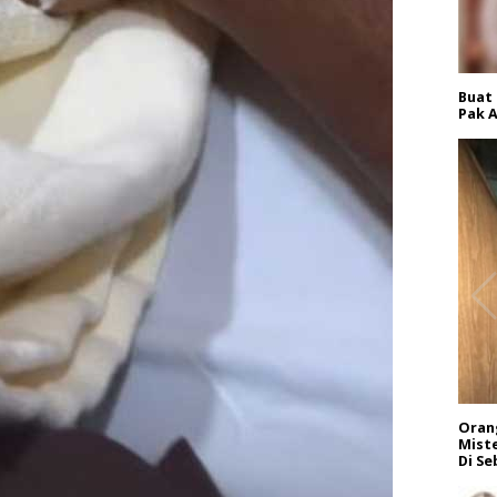
Buat
Pak A
Orang
Miste
Di Se