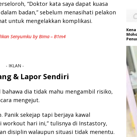
rseloroh, “Doktor kata saya dapat kuasa
r dalam badan,” sebelum menasihati pelakon
at untuk mengelakkan komplikasi.
Kena 
Moho
ikan Senyumku by Bima – B1m4
Penu
- IKLAN -
ang & Lapor Sendiri
l bahawa dia tidak mahu mengambil risiko,
cara mengejut.
p. Panik sekejap tapi berjaya kawal
workout hari ini,” tulisnya di Instastory,
n disiplin walaupun situasi tidak menentu.