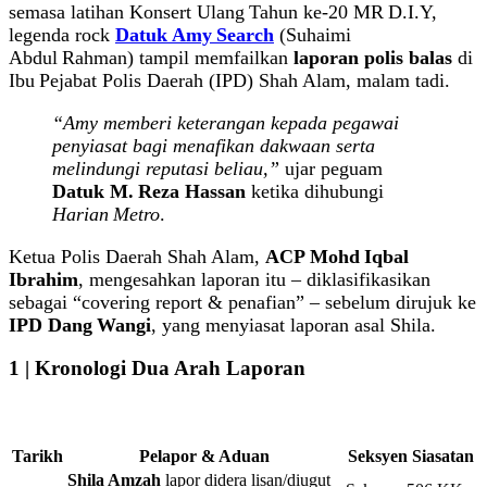
semasa latihan Konsert Ulang Tahun ke‑20 MR D.I.Y,
legenda rock
Datuk Amy Search
(Suhaimi
Abdul Rahman) tampil memfailkan
laporan polis balas
di
Ibu Pejabat Polis Daerah (IPD) Shah Alam, malam tadi.
“Amy memberi keterangan kepada pegawai
penyiasat bagi menafikan dakwaan serta
melindungi reputasi beliau,”
ujar peguam
Datuk M. Reza Hassan
ketika dihubungi
Harian Metro
.
Ketua Polis Daerah Shah Alam,
ACP Mohd Iqbal
Ibrahim
, mengesahkan laporan itu – diklasifikasikan
sebagai “covering report & penafian” – sebelum dirujuk ke
IPD Dang Wangi
, yang menyiasat laporan asal Shila.
1 | Kronologi Dua Arah Laporan
Tarikh
Pelapor & Aduan
Seksyen Siasatan
Shila Amzah
lapor didera lisan/diugut