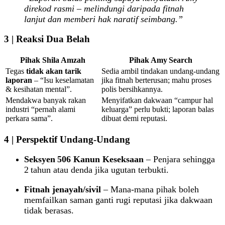
direkod rasmi – melindungi daripada fitnah
lanjut dan memberi hak naratif seimbang.”
3 | Reaksi Dua Belah
Pihak Shila Amzah
Pihak Amy Search
Tegas
tidak akan tarik
Sedia ambil tindakan undang‑undang
laporan
– “Isu keselamatan
jika fitnah berterusan; mahu proses
& kesihatan mental”.
polis bersihkannya.
Mendakwa banyak rakan
Menyifatkan dakwaan “campur hal
industri “pernah alami
keluarga” perlu bukti; laporan balas
perkara sama”.
dibuat demi reputasi.
4 | Perspektif Undang‑Undang
Seksyen 506 Kanun Keseksaan
– Penjara sehingga
2 tahun atau denda jika ugutan terbukti.
Fitnah jenayah/sivil
– Mana‑mana pihak boleh
memfailkan saman ganti rugi reputasi jika dakwaan
tidak berasas.