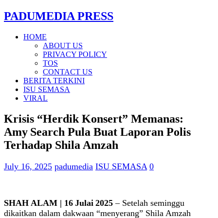
PADUMEDIA PRESS
HOME
ABOUT US
PRIVACY POLICY
TOS
CONTACT US
BERITA TERKINI
ISU SEMASA
VIRAL
Krisis “Herdik Konsert” Memanas:
Amy Search Pula Buat Laporan Polis
Terhadap Shila Amzah
July 16, 2025
padumedia
ISU SEMASA
0
SHAH ALAM | 16 Julai 2025
– Setelah seminggu
dikaitkan dalam dakwaan “menyerang” Shila Amzah