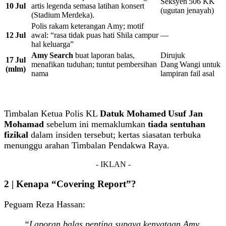
Seksyen 506 KK
10 Jul
artis legenda semasa latihan konsert
(ugutan jenayah)
(Stadium Merdeka).
Polis rakam keterangan Amy; motif
12 Jul
awal: “rasa tidak puas hati Shila campur
—
hal keluarga”
Amy Search
buat laporan balas,
Dirujuk
17 Jul
menafikan tuduhan; tuntut pembersihan
Dang Wangi untuk
(mlm)
nama
lampiran fail asal
Timbalan Ketua Polis KL
Datuk Mohamed Usuf Jan
Mohamad
sebelum ini memaklumkan
tiada sentuhan
fizikal
dalam insiden tersebut; kertas siasatan terbuka
menunggu arahan Timbalan Pendakwa Raya.
- IKLAN -
2 | Kenapa “Covering Report”?
Peguam Reza Hassan:
“Laporan balas penting supaya kenyataan Amy