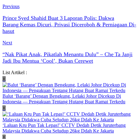
Previous
Prince Syed Shahid Buat 3 Laporan Polis: Dakwa
Barang Kemas Dicuri, Privasi Diceroboh & Perniagaan Di­
hasut
Next
“Nak Pikat Anak, Pikatlah Menantu Dulu” – Che Ta Janji
Jadi Ibu Mentua ‘Cool’, Bukan Cerewet
List Artikel :
Balut ‘Barang’ Dengan Bengkung, Lelaki Johor Dicekup Di
Indonesia — Pengakuan Tentang Hutang Buat Ramai Terkedu
‘Laluan Kru Pun Tak Lepas!’ CCTV Dedah Detik Juruterbang
Malaysia Didakwa Cuba Seludup 26kg Ddah Ke Jakarta