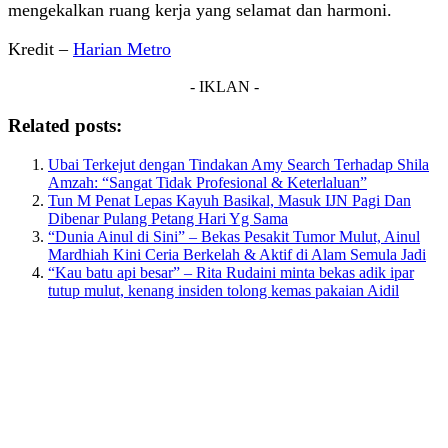
mengekalkan ruang kerja yang selamat dan harmoni.
Kredit –
Harian Metro
- IKLAN -
Related posts:
Ubai Terkejut dengan Tindakan Amy Search Terhadap Shila
Amzah: “Sangat Tidak Profesional & Keterlaluan”
Tun M Penat Lepas Kayuh Basikal, Masuk IJN Pagi Dan
Dibenar Pulang Petang Hari Yg Sama
“Dunia Ainul di Sini” – Bekas Pesakit Tumor Mulut, Ainul
Mardhiah Kini Ceria Berkelah & Aktif di Alam Semula Jadi
“Kau batu api besar” – Rita Rudaini minta bekas adik ipar
tutup mulut, kenang insiden tolong kemas pakaian Aidil