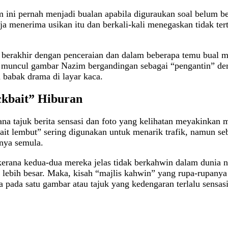
m ini pernah menjadi bualan apabila diguraukan soal belum 
a menerima usikan itu dan berkali‑kali menegaskan tidak ter
berakhir dengan penceraian dan dalam beberapa temu bual m
ila muncul gambar Nazim bergandingan sebagai “pengantin” de
babak drama di layar kaca.
ckbait” Hiburan
a tajuk berita sensasi dan foto yang kelihatan meyakinkan 
ait lembut” sering digunakan untuk menarik trafik, namun s
nya semula.
rana kedua‑dua mereka jelas tidak berkahwin dalam dunia ny
tu lebih besar. Maka, kisah “majlis kahwin” yang rupa‑rupanya
 pada satu gambar atau tajuk yang kedengaran terlalu sensasi