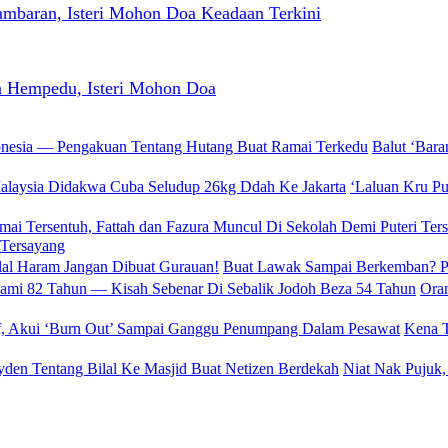
baran, Isteri Mohon Doa Keadaan Terkini
n Hempedu, Isteri Mohon Doa
Balut ‘Bar
‘Laluan Kru P
 Tersayang
Buat Lawak Sampai Berkemban? PU
Oran
Kena T
Niat Nak Pujuk,