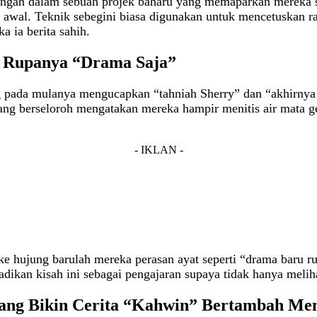
gan dalam sebuah projek baharu yang memaparkan mereka seb
awal. Teknik sebegini biasa digunakan untuk mencetuskan ras
 ia berita sahih.
n, Rupanya “Drama Saja”
ng pada mulanya mengucapkan “tahniah Sherry” dan “akhirny
g berseloroh mengatakan mereka hampir menitis air mata gemb
- IKLAN -
 hujung barulah mereka perasan ayat seperti “drama baru rup
jadikan kisah ini sebagai pengajaran supaya tidak hanya melih
ang Bikin Cerita “Kahwin” Bertambah Me