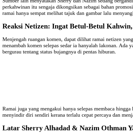
Sumber lain menyatakan Sherry dan Nazim sedang bergandin
perkahwinan itu sengaja dikongsikan sebagai bahan promosi 
ramai hanya sempat melihat tajuk dan gambar lalu menyangka
Reaksi Netizen: Ingat Betul‑Betul Kahwi
Menjengah ruangan komen, dapat dilihat ramai netizen ya
menambah komen selepas sedar ia hanyalah lakonan. Ada yan
bergurau tentang status bujangnya di pentas hiburan.
Ramai juga yang mengakui hanya selepas membaca hingga ke
menyindir diri sendiri kerana terlalu cepat percaya dan men
Latar Sherry Alhadad & Nazim Othman Y