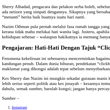
Sherry Alhadad, pengacara dan pelakon serba boleh, sebelu
ada netizen yang simpati dengannya. Sikapnya yang bersahaj
“menanti” berita baik buatnya suatu hari nanti.
Nazim Othman pula pernah melalui fasa rumah tangga yang 
kerana tidak mahu melukai hati wanita lagi. Justeru, apab
kehidupan sebenar – walaupun hakikatnya ia memang hanya 
Pengajaran: Hati‑Hati Dengan Tajuk “Cli
Fenomena kekeliruan ini sebenarnya mencerminkan bagaiman
kandungan penuh. Dalam dunia hiburan, pendekatan “clickb
maklumat yang dikongsi adalah tepat sebelum menyebarkan
Kes Sherry dan Nazim ini mungkin sekadar gurauan manis ke
lebih serius seperti politik atau kes jenayah – kesannya ten
dahulu, semak sumber, barulah kongsi; jangan hanya percaya
Sumber – ​
Instagram