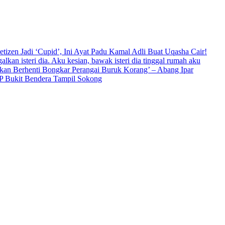
en Jadi ‘Cupid’, Ini Ayat Padu Kamal Adli Buat Uqasha Cair!
galkan isteri dia. Aku kesian, bawak isteri dia tinggal rumah aku
an Berhenti Bongkar Perangai Buruk Korang’ – Abang Ipar
P Bukit Bendera Tampil Sokong