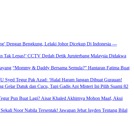
ang’ Dengan Bengkung, Lelaki Johor Dicekup Di Indonesia —
un Tak Lepas!’ CCTV Dedah Detik Juruterbang Malaysia Didakwa
“Mommy & Daddy Bersama Semula?” Hantaran Fatima Buat
 Syed Tegur Pak Azad: ‘Halal Haram Jangan Dibuat Gurauan!
g Gelar Datuk dan Cucu, Tapi Gadis Api Misteri Ini Pilih Suami 82
egur Pun Buat Lagi? Aisar Khaled Akhirnya Mohon Maaf, Akui
 Sekali Noor Nabila Tersentak! Jawapan Jebat Jayden Tentang Bilal