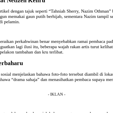
t Netizen Keliru
rtikel dengan tajuk seperti “Tahniah Sherry, Nazim Othman”
nggun memakai gaun putih berhijab, sementara Nazim tampil se
i pelamin.
 meraikan perkahwinan benar menyebabkan ramai pembaca pad
atkan lagi ilusi itu, beberapa wajah rakan artis turut kelih
pelakon tambahan dan kru terlibat.
erbaharu
an sosial menjelaskan bahawa foto‑foto tersebut diambil di l
t bahawa “drama sahaja” dan menasihatkan pembaca supaya me
- IKLAN -