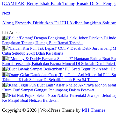
[GAMBAR] Remy Ishak Patah Tulang Rusuk Di Set Penggam
Next
Along Eyzendy Ditidurkan Di ICU Akibat Jangkitan Salura
List Artikel :
Pengakuan Tentang Hutang Buat Ramai Terkedu
Cuba Seludup 26kg Ddah Ke Jakarta
Ramai Tersentuh, Fattah dan Fazura Muncul Di Sekolah Demi Puteri
Tahun — Kisah Sebenar Di Sebalik Jodoh Beza 54 Tahun
‘Burn Out’ Sampai Ganggu Penumpang Dalam Pesawat
Ke Masjid Buat Netizen Berdekah
Copyright © 2026 | WordPress Theme by
MH Themes