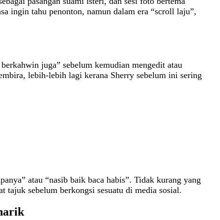
agai pasangan suami isteri, dan sesi foto bertema
a ingin tahu penonton, namun dalam era “scroll laju”,
a berkahwin juga” sebelum kemudian mengedit atau
ira, lebih‑lebih lagi kerana Sherry sebelum ini sering
anya” atau “nasib baik baca habis”. Tidak kurang yang
at tajuk sebelum berkongsi sesuatu di media sosial.
narik