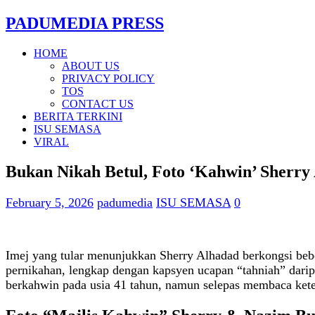
PADUMEDIA PRESS
HOME
ABOUT US
PRIVACY POLICY
TOS
CONTACT US
BERITA TERKINI
ISU SEMASA
VIRAL
Bukan Nikah Betul, Foto ‘Kahwin’ Sher
February 5, 2026
padumedia
ISU SEMASA
0
Imej yang tular menunjukkan Sherry Alhadad berkongsi bebe
pernikahan, lengkap dengan kapsyen ucapan “tahniah” darip
berkahwin pada usia 41 tahun, namun selepas membaca kete