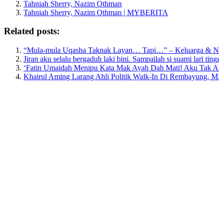
Tahniah Sherry, Nazim Othman
Tahniah Sherry, Nazim Othman | MYBERITA
Related posts:
“Mula-mula Uqasha Taknak Layan… Tapi…” – Keluarga & Netiz
Jiran aku selalu bergaduh laki bini. Sampailah si suami lari ting
‘Fatin Umaidah Menipu Kata Mak Ayah Dah Mati! Aku Tak Ak
Khairul Aming Larang Ahli Politik Walk‑In Di Rembayung, M