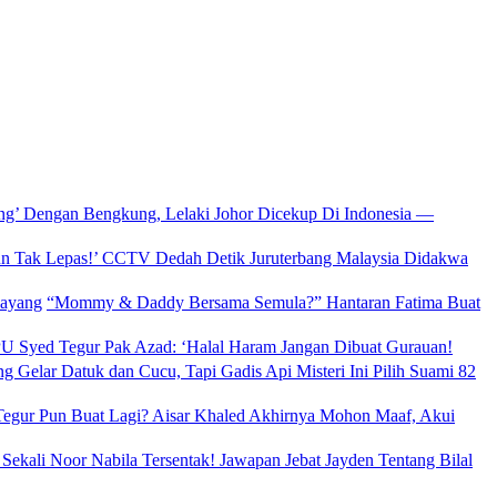
ang’ Dengan Bengkung, Lelaki Johor Dicekup Di Indonesia —
un Tak Lepas!’ CCTV Dedah Detik Juruterbang Malaysia Didakwa
“Mommy & Daddy Bersama Semula?” Hantaran Fatima Buat
 Syed Tegur Pak Azad: ‘Halal Haram Jangan Dibuat Gurauan!
g Gelar Datuk dan Cucu, Tapi Gadis Api Misteri Ini Pilih Suami 82
egur Pun Buat Lagi? Aisar Khaled Akhirnya Mohon Maaf, Akui
 Sekali Noor Nabila Tersentak! Jawapan Jebat Jayden Tentang Bilal