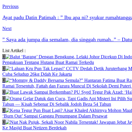
Previous
Ayat padu Datin Patimah : ” Ibu apa ni? syukur rumahtangga
Next
” Saya ada jumpa dia semalam, dia singgah rumah..” – Dat
List Artikel :
Pengakuan Tentang Hutang Buat Ramai Terkedu
Cuba Seludup 26kg Ddah Ke Jakarta
Ramai Tersentuh, Fattah dan Fazura Muncul Di Sekolah Demi Puteri
Tahun — Kisah Sebenar Di Sebalik Jodoh Beza 54 Tahun
‘Burn Out’ Sampai Ganggu Penumpang Dalam Pesawat
Ke Masjid Buat Netizen Berdekah