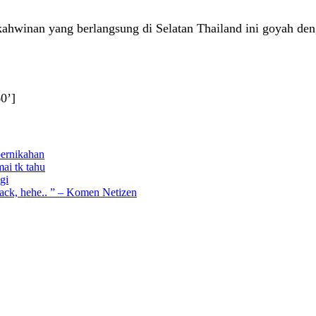
rkahwinan yang berlangsung di Selatan Thailand ini goyah de
0’]
pernikahan
mai tk tahu
gi
ack, hehe.. ” – Komen Netizen