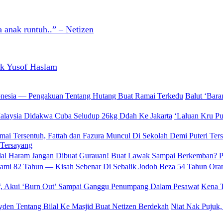
 anak runtuh..” – Netizen
uk Yusof Haslam
Balut ‘Bar
‘Laluan Kru P
 Tersayang
Buat Lawak Sampai Berkemban? PU
Oran
Kena T
Niat Nak Pujuk,