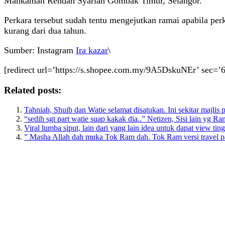
Mahkamah Rendah Syariah Gombak Timur, Selangor.
Perkara tersebut sudah tentu mengejutkan ramai apabila pe
kurang dari dua tahun.
Sumber: Instagram
Ira kazar
\
[redirect url=’https://s.shopee.com.my/9A5DskuNEr’ sec=’6
Related posts:
Tahniah, Shuib dan Watie selamat disatukan. Ini sekitar majlis 
“sedih sgt part watie suap kakak dia..” Netizen, Sisi lain yg Ra
Viral lumba siput, lain dari yang lain idea untuk dapat view ting
” Masha Allah dah muka Tok Ram dah. Tok Ram versi travel p