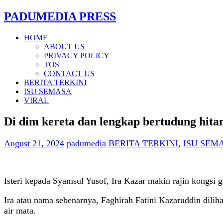
PADUMEDIA PRESS
HOME
ABOUT US
PRIVACY POLICY
TOS
CONTACT US
BERITA TERKINI
ISU SEMASA
VIRAL
Di dim kereta dan lengkap bertudung hita
August 21, 2024
padumedia
BERITA TERKINI
,
ISU SEM
Isteri kepada Syamsul Yusof, Ira Kazar makin rajin kongsi 
Ira atau nama sebenarnya, Faghirah Fatini Kazaruddin dilih
air mata.