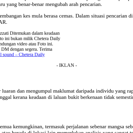
aharu yang benar-benar mengubah arah pencarian.
bangan kes mula berasa cemas. Dalam situasi pencarian di k
SAR.
zzati Ditemukan dalam keadaan
to ini bukan milik Chetera Daily
dungan video atau Foto ini.
an DM dengan segera. Terima
l sound – Chetera Daily
- IKLAN -
r luaran dan mengumpul maklumat daripada individu yang rap
nggal kerana keadaan di laluan bukit berkenaan tidak seme
emua kemungkinan, termasuk perjalanan sebenar mangsa sebel
atau berada di lokasi lain memerlukan analisis yang sangat tel