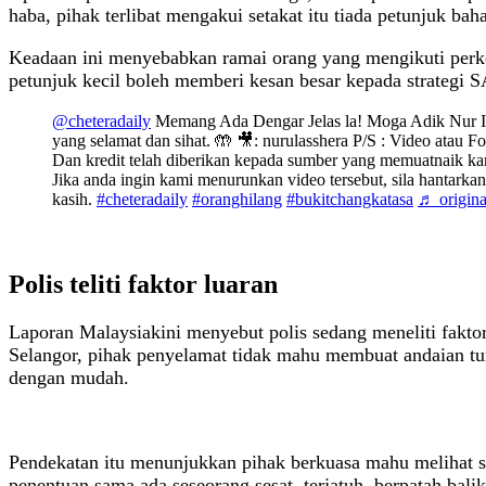
haba, pihak terlibat mengakui setakat itu tiada petunjuk b
Keadaan ini menyebabkan ramai orang yang mengikuti perkem
petunjuk kecil boleh memberi kesan besar kepada strategi 
@cheteradaily
Memang Ada Dengar Jelas la! Moga Adik Nur I
yang selamat dan sihat. 🤲 🎥: nurulasshera P/S : Video atau Fo
Dan kredit telah diberikan kepada sumber yang memuatnaik kan
Jika anda ingin kami menurunkan video tersebut, sila hantark
kasih.
#cheteradaily
#oranghilang
#bukitchangkatasa
♬ origina
Polis teliti faktor luaran
Laporan Malaysiakini menyebut polis sedang meneliti fakto
Selangor, pihak penyelamat tidak mahu membuat andaian tu
dengan mudah.
Pendekatan itu menunjukkan pihak berkuasa mahu melihat s
penentuan sama ada seseorang sesat, terjatuh, berpatah balik 