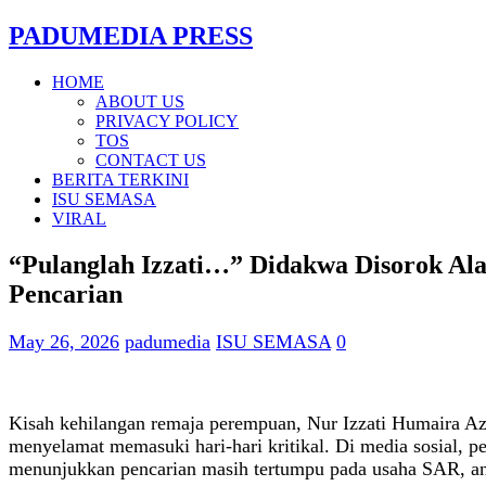
PADUMEDIA PRESS
HOME
ABOUT US
PRIVACY POLICY
TOS
CONTACT US
BERITA TERKINI
ISU SEMASA
VIRAL
“Pulanglah Izzati…” Didakwa Disorok Ala
Pencarian
May 26, 2026
padumedia
ISU SEMASA
0
Kisah kehilangan remaja perempuan, Nur Izzati Humaira Azi
menyelamat memasuki hari-hari kritikal. Di media sosial, p
menunjukkan pencarian masih tertumpu pada usaha SAR, anali