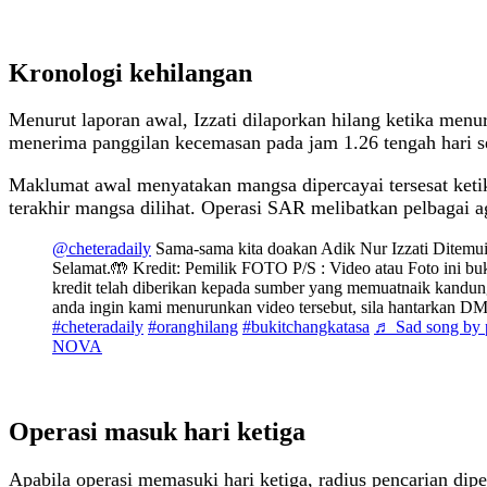
Kronologi kehilangan
Menurut laporan awal, Izzati dilaporkan hilang ketika men
menerima panggilan kecemasan pada jam 1.26 tengah hari 
Maklumat awal menyatakan mangsa dipercayai tersesat ketika
terakhir mangsa dilihat. Operasi SAR melibatkan pelbagai
@cheteradaily
Sama-sama kita doakan Adik Nur Izzati Ditemu
Selamat.🤲 Kredit: Pemilik FOTO P/S : Video atau Foto ini bu
kredit telah diberikan kepada sumber yang memuatnaik kandunga
anda ingin kami menurunkan video tersebut, sila hantarkan DM
#cheteradaily
#oranghilang
#bukitchangkatasa
♬ Sad song by p
NOVA
Operasi masuk hari ketiga
Apabila operasi memasuki hari ketiga, radius pencarian di