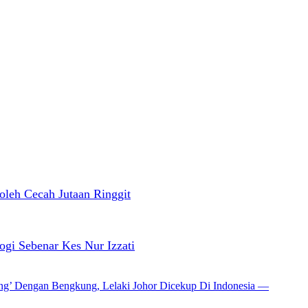
oleh Cecah Jutaan Ringgit
i Sebenar Kes Nur Izzati
ang’ Dengan Bengkung, Lelaki Johor Dicekup Di Indonesia —