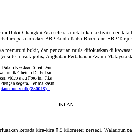
uruni Bukit Changkat Asa selepas melakukan aktiviti mendaki
sebelum pasukan dari BBP Kuala Kubu Bharu dan BBP Tanjung
 menuruni bukit, dan pencarian mula difokuskan di kawasan ra
 agensi termasuk polis, Angkatan Pertahanan Awam Malaysia
i Dalam Keadaan Sihat Dan
kan milik Chetera Daily Dan
n video atau Foto ini. Jika
 dengan segera. Terima kasih.
iano and violin(886018) –
- IKLAN -
perluaskan kepada kira-kira 0.5 kilometer persegi. Walaupun