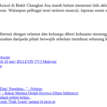
Azizul di Bukit Changkat Asa masih belum menemui titik akhi
aran. Walaupun pelbagai teori netizen muncul, laporan rasmi 
 ditemui dengan selamat dan keluarga diberi kekuatan menungg
engesahan daripada pihak berwajib sebelum membuat sebarang 
 Awani
mpoh 24 jam | BULETIN TV3 Malaysia
sa
Dato’ Panglima.. ” –Netizen
” – Rakan Mangsa Dedah Kecewa Ditipu Influencer
aan terkini beliau..
 pula ‘Naik Angin’ sampai jd mcm ni