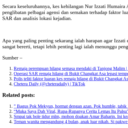
Secara keseluruhannya, kes kehilangan Nur Izzati Humaira 
penglibatan pelbagai agensi dan semakan terhadap faktor lu
SAR dan analisis lokasi kejadian.
Apa yang paling penting sekarang ialah harapan agar Izzati
sangat bererti, tetapi lebih penting lagi ialah menunggu p
Sumber –
Remaja perempuan hilang semasa mendaki di Tanjong Malim |
Operasi SAR remaja hilang di Bukit Changkat Asa lepasi te
Polis teliti faktor luaran kes remaja hilang di Bukit Changkat A
Chetera Daily (@cheteradaily) | TikTok
Related posts:
” Bagus Pok Mekyun, hormat dengan azan. Pok humble, tabik 
“Muka Saya Dah Viral, Rupa‑Rupanya Cerita Lemas Itu Palsu
Smpai tak bole tidur mlm, mohon doakan Amar Baharin. Ini kead
Teman wanita mengandung 4 bulan, anak luar nikah. Si pakwe