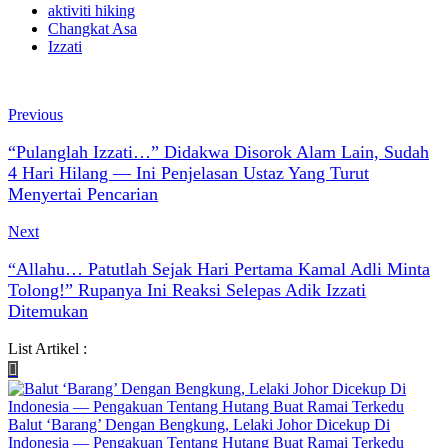
aktiviti hiking
Changkat Asa
Izzati
Previous
“Pulanglah Izzati…” Didakwa Disorok Alam Lain, Sudah
4 Hari Hilang — Ini Penjelasan Ustaz Yang Turut
Menyertai Pencarian
Next
“Allahu… Patutlah Sejak Hari Pertama Kamal Adli Minta
Tolong!” Rupanya Ini Reaksi Selepas Adik Izzati
Ditemukan
List Artikel :
Balut ‘Barang’ Dengan Bengkung, Lelaki Johor Dicekup Di
Indonesia — Pengakuan Tentang Hutang Buat Ramai Terkedu