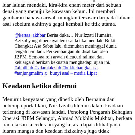
luar laluan mendaki, kira-kira enam meter dari sebuah
denai yang menuju ke kawasan kebun. Ini memberi
gambaran bahawa arwah mungkin tersasar daripada laluan
asal sebelum akhirnya gagal kembali ke titik utama.
@kertas_akhbar
Berita duka… Nur Izzati Humaira
Azizul yang dipercayai tersesat ketika mendaki Bukit
Changkat Asa Sabtu lalu, ditemukan meninggal dunia
tengah hari tadi. Perkembangan itu disahkan oleh
JBPM. Semoga roh arwah dicucuri rahmat dan
keluarga diberikan kekuatan menghadapi ujian ini.
#alfatihah
#salamtakziah
#bukitchangkatasa
#tanjungmalim
♬ bunyi asal – media Lipat
Keadaan ketika ditemui
Menurut kenyataan yang dipetik oleh Bernama dan
beberapa portal lain, Nur Izzati ditemui dalam keadaan
terlentang di kawasan landai. Penolong Pengarah Bahagian
Operasi JBPM Selangor, Ahmad Mukhlis Mukhtar, berkata
tiada kesan kecederaan yang ketara dapat dilihat pada
luaran mangsa dan keadaan fizikalnya juga tidak