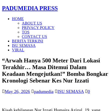
PADUMEDIA PRESS
HOME
ABOUT US
PRIVACY POLICY
TOS
CONTACT US
BERITA TERKINI
ISU SEMASA
VIRAL
“Arwah Hanya 500 Meter Dari Lokasi
Terakhir… Masa Ditemui Dalam
Keadaan Mengejutkan!” Bomba Bongkar
Kronologi Sebenar Kes Nur Izzati
May 26, 2026
padumedia
ISU SEMASA
0
Kisah kehilangan Nur Izzati Humaira Azizul, 19, yang