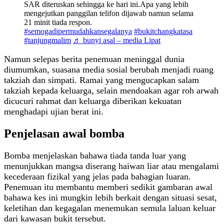
SAR diteruskan sehingga ke hari ini.Apa yang lebih
mengejutkan panggilan telifon dijawab namun selama
21 minit tiada respon.
#semogadipermudahkansegalanya
#bukitchangkatasa
#tanjungmalim
♬ bunyi asal – media Lipat
Namun selepas berita penemuan meninggal dunia
diumumkan, suasana media sosial berubah menjadi ruang
takziah dan simpati. Ramai yang mengucapkan salam
takziah kepada keluarga, selain mendoakan agar roh arwah
dicucuri rahmat dan keluarga diberikan kekuatan
menghadapi ujian berat ini.
Penjelasan awal bomba
Bomba menjelaskan bahawa tiada tanda luar yang
menunjukkan mangsa diserang haiwan liar atau mengalami
kecederaan fizikal yang jelas pada bahagian luaran.
Penemuan itu membantu memberi sedikit gambaran awal
bahawa kes ini mungkin lebih berkait dengan situasi sesat,
keletihan dan kegagalan menemukan semula laluan keluar
dari kawasan bukit tersebut.