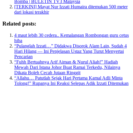
Bomba | BULETIN TV3 Malaysia
[TERKINI] Mayat Nur Izzati Humaira ditemukan 500 meter
dari lokasi terakhir
Related posts:
4 maut lebih 30 cedera.. Kemalangan Rombongan guru cetus
hiba
“Pulanglah Izzati…” Didakwa Disorok Alam Lain, Sudah 4
Hari Hilang — Ini Penjelasan Ustaz Yang Turut Menyertai
Pencarian
“Fuhh Bertuahnya Arif Aiman & Nurul Aliah!” Hadiah
Mewah Dari Istana Johor Buat Ramai Terkedu, Nilainya
Dikata Boleh Cecah Jutaan Ringgit
“Allahu… Patutlah Sejak Hari Pertama Kamal Adli Minta
Tolong!” Rupanya Ini Reaksi Selepas Adik Izzati Ditemukan