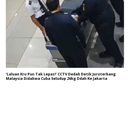
‘Laluan Kru Pun Tak Lepas!’ CCTV Dedah Detik Juruterbang
Malaysia Didakwa Cuba Seludup 26kg Ddah Ke Jakarta