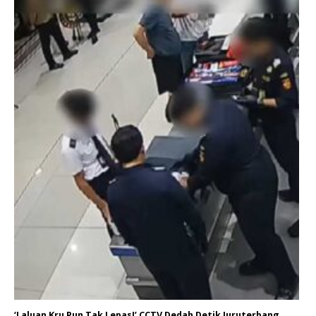
‘Laluan Kru Pun Tak Lepas!’ CCTV Dedah Detik Juruterbang