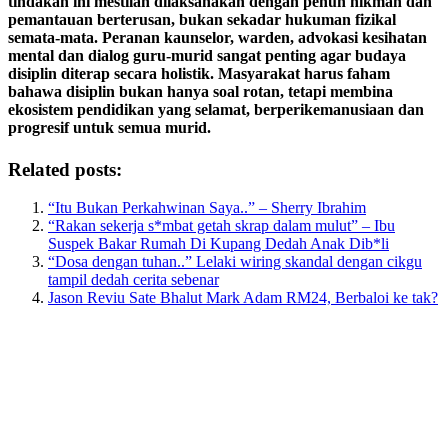
tindakan ini mestilah dilaksanakan dengan penuh hikmah dan
pemantauan berterusan, bukan sekadar hukuman fizikal
semata-mata. Peranan kaunselor, warden, advokasi kesihatan
mental dan dialog guru-murid sangat penting agar budaya
disiplin diterap secara holistik. Masyarakat harus faham
bahawa disiplin bukan hanya soal rotan, tetapi membina
ekosistem pendidikan yang selamat, berperikemanusiaan dan
progresif untuk semua murid.
Related posts:
“Itu Bukan Perkahwinan Saya..” – Sherry Ibrahim
“Rakan sekerja s*mbat getah skrap dalam mulut” – Ibu
Suspek Bakar Rumah Di Kupang Dedah Anak Dib*li
“Dosa dengan tuhan..” Lelaki wiring skandal dengan cikgu
tampil dedah cerita sebenar
Jason Reviu Sate Bhalut Mark Adam RM24, Berbaloi ke tak?