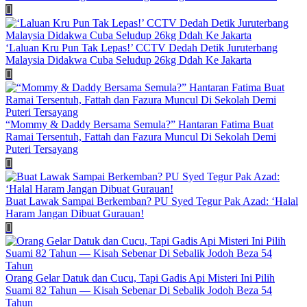
‘Laluan Kru Pun Tak Lepas!’ CCTV Dedah Detik Juruterbang
Malaysia Didakwa Cuba Seludup 26kg Ddah Ke Jakarta
“Mommy & Daddy Bersama Semula?” Hantaran Fatima Buat
Ramai Tersentuh, Fattah dan Fazura Muncul Di Sekolah Demi
Puteri Tersayang
Buat Lawak Sampai Berkemban? PU Syed Tegur Pak Azad: ‘Halal
Haram Jangan Dibuat Gurauan!
Orang Gelar Datuk dan Cucu, Tapi Gadis Api Misteri Ini Pilih
Suami 82 Tahun — Kisah Sebenar Di Sebalik Jodoh Beza 54
Tahun