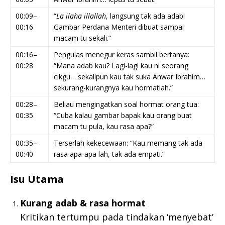
00:09–
“
La ilaha illallah
, langsung tak ada adab!
00:16
Gambar Perdana Menteri dibuat sampai
macam tu sekali.”
00:16–
Pengulas menegur keras sambil bertanya:
00:28
“Mana adab kau? Lagi-lagi kau ni seorang
cikgu… sekalipun kau tak suka Anwar Ibrahim…
sekurang-kurangnya kau hormatlah.”
00:28–
Beliau mengingatkan soal hormat orang tua:
00:35
“Cuba kalau gambar bapak kau orang buat
macam tu pula, kau rasa apa?”
00:35–
Terserlah kekecewaan: “Kau memang tak ada
00:40
rasa apa-apa lah, tak ada empati.”
Isu Utama
Kurang adab & rasa hormat
Kritikan tertumpu pada tindakan ‘menyebat’