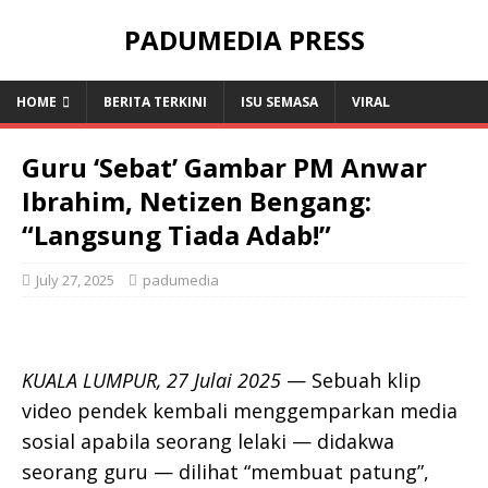
PADUMEDIA PRESS
HOME
BERITA TERKINI
ISU SEMASA
VIRAL
Guru ‘Sebat’ Gambar PM Anwar
Ibrahim, Netizen Bengang:
“Langsung Tiada Adab!”
July 27, 2025
padumedia
KUALA LUMPUR, 27 Julai 2025
— Sebuah klip
video pendek kembali menggemparkan media
sosial apabila seorang lelaki — didakwa
seorang guru — dilihat “membuat patung”,