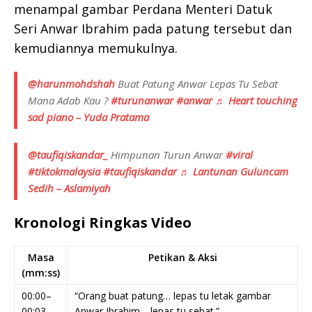
menampal gambar Perdana Menteri Datuk
Seri Anwar Ibrahim pada patung tersebut dan
kemudiannya memukulnya.
@harunmohdshah
Buat Patung Anwar Lepas Tu Sebat
Mana Adab Kau ?
#turunanwar
#anwar
♬ Heart touching
sad piano – Yuda Pratama
@taufiqiskandar_
Himpunan Turun Anwar
#viral
#tiktokmalaysia
#taufiqiskandar
♬ Lantunan Guluncam
Sedih – Aslamiyah
Kronologi Ringkas Video
Masa
Petikan & Aksi
(mm:ss)
00:00–
“Orang buat patung… lepas tu letak gambar
00:03
Anwar Ibrahim… lepas tu sebat.”