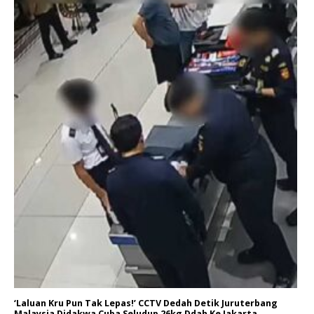
‘Laluan Kru Pun Tak Lepas!’ CCTV Dedah Detik Juruterbang
Malaysia Didakwa Cuba Seludup 26kg Ddah Ke Jakarta