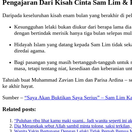
Pengajaran Dari Kisah Cinta Sam Lim & 
Daripada keseluruhan kisah enam bulan yang berakhir di pel
Kesungguhan lelaki bukan diukur dari berapa lama dia
dengan bertindak merisik hanya tiga bulan selepas mu
Hidayah Islam yang datang kepada Sam Lim tidak seka
diredai agama.
Bagi pasangan yang masih bertangguh-tangguh untuk 
masa, tetapi tentang niat, kesediaan dan keberanian u
Tahniah buat Muhammad Zavian Lim dan Parisa Ardina – sem
ke akhir hayat.
Sumber –
“Saya Akan Buktikan Saya Serius” – Sam Lim Ka
Related posts:
“Puluhan ribu lihat kamu maki suami.. Jadi wanita seperti ini
Dia Merangkak sebut Allah sambil minta tolong, saksi terkilan, 
Wanita Yakin Bertunang Dengan Lelaki Tidak Pernah Bersua