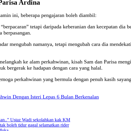
Parisa Ardina
amin ini, beberapa pengajaran boleh diambil:
 “berpacaran” tetapi daripada keberanian dan kecepatan dia 
la berpasangan.
dar mengubah namanya, tetapi mengubah cara dia mendekati 
melangkah ke alam perkahwinan, kisah Sam dan Parisa meng
ntuk bergerak ke hadapan dengan cara yang halal.
oga perkahwinan yang bermula dengan penuh kasih sayang da
hwin Dengan Isteri Lepas 6 Bulan Berkenalan
 akan..” Ustaz Wadi sekolahkan kak KM
tak boleh tidur gagal selamatkan rider
 Muka