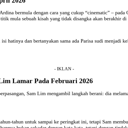
ril 2026
 Ardina bermula dengan cara yang cukup “cinematic” – pada
titik mula sebuah kisah yang tidak disangka akan berakhir 
i hatinya dan bertanyakan sama ada Parisa sudi menjadi keka
- IKLAN -
 Lim Lamar Pada Februari 2026
 berpasangan, Sam Lim mengambil langkah berani: dia melama
ahun-tahun untuk sampai ke peringkat ini, tetapi Sam membuk
hannya bukan sekadar dengan kata-kata, tetapi dengan tinda