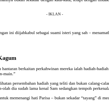
- IKLAN -
angan ini diijabkabul sebagai suami isteri yang sah – mena
 Kagum
an hantaran berkaitan perkahwinan mereka ialah hadiah-hadi
n-main.”
elihatan persembahan hadiah yang teliti dan bukan calang-cal
-olah dia sudah lama kenal Sam sedangkan tempoh perkenala
tuk memenangi hati Parisa – bukan sekadar “tayang” di medi