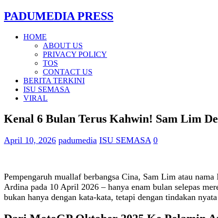
PADUMEDIA PRESS
HOME
ABOUT US
PRIVACY POLICY
TOS
CONTACT US
BERITA TERKINI
ISU SEMASA
VIRAL
Kenal 6 Bulan Terus Kahwin! Sam Lim De
April 10, 2026
padumedia
ISU SEMASA
0
Pempengaruh muallaf berbangsa Cina, Sam Lim atau nama
Ardina pada 10 April 2026 – hanya enam bulan selepas mer
bukan hanya dengan kata-kata, tetapi dengan tindakan nyat