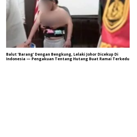
Balut ‘Barang’ Dengan Bengkung, Lelaki Johor Dicekup Di
Indonesia — Pengakuan Tentang Hutang Buat Ramai Terkedu