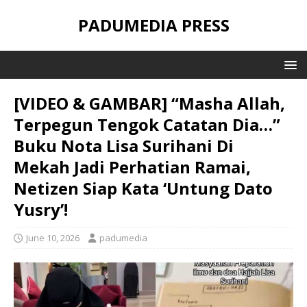
PADUMEDIA PRESS
[VIDEO & GAMBAR] “Masha Allah,
Terpegun Tengok Catatan Dia…”
Buku Nota Lisa Surihani Di
Mekah Jadi Perhatian Ramai,
Netizen Siap Kata ‘Untung Dato
Yusry’!
June 10, 2026
padumedia