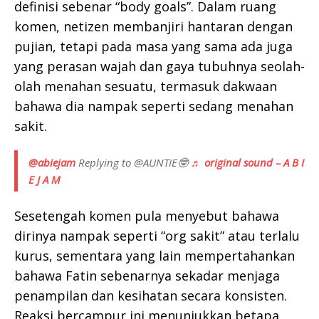
definisi sebenar “body goals”. Dalam ruang
komen, netizen membanjiri hantaran dengan
pujian, tetapi pada masa yang sama ada juga
yang perasan wajah dan gaya tubuhnya seolah-
olah menahan sesuatu, termasuk dakwaan
bahawa dia nampak seperti sedang menahan
sakit.
@abiejam
Replying to @AUNTIE🤓
♬ original sound – A B I
E J A M
Sesetengah komen pula menyebut bahawa
dirinya nampak seperti “org sakit” atau terlalu
kurus, sementara yang lain mempertahankan
bahawa Fatin sebenarnya sekadar menjaga
penampilan dan kesihatan secara konsisten.
Reaksi bercampur ini menunjukkan betapa