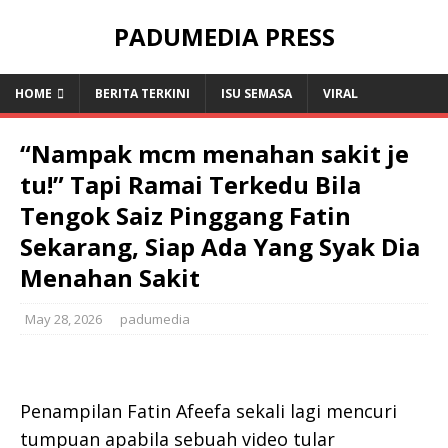
PADUMEDIA PRESS
HOME
BERITA TERKINI
ISU SEMASA
VIRAL
“Nampak mcm menahan sakit je
tu!” Tapi Ramai Terkedu Bila
Tengok Saiz Pinggang Fatin
Sekarang, Siap Ada Yang Syak Dia
Menahan Sakit
May 28, 2026
padumedia
Penampilan Fatin Afeefa sekali lagi mencuri
tumpuan apabila sebuah video tular