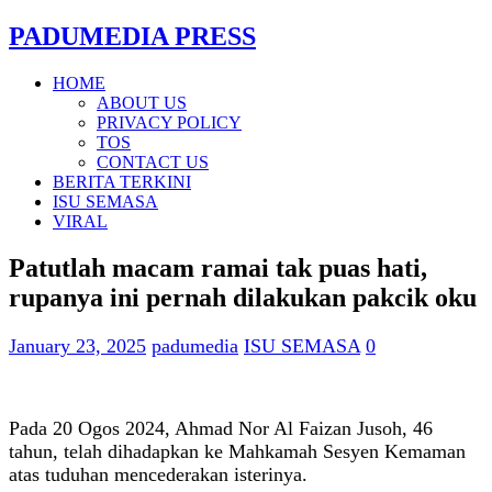
PADUMEDIA PRESS
HOME
ABOUT US
PRIVACY POLICY
TOS
CONTACT US
BERITA TERKINI
ISU SEMASA
VIRAL
Patutlah macam ramai tak puas hati,
rupanya ini pernah dilakukan pakcik oku
January 23, 2025
padumedia
ISU SEMASA
0
Pada 20 Ogos 2024, Ahmad Nor Al Faizan Jusoh, 46
tahun, telah dihadapkan ke Mahkamah Sesyen Kemaman
atas tuduhan mencederakan isterinya.