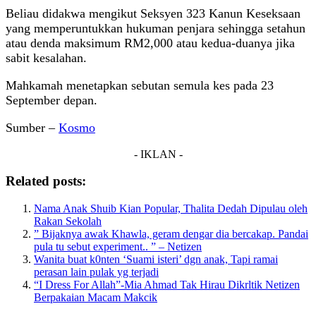
Beliau didakwa mengikut Seksyen 323 Kanun Keseksaan
yang memperuntukkan hukuman penjara sehingga setahun
atau denda maksimum RM2,000 atau kedua-duanya jika
sabit kesalahan.
Mahkamah menetapkan sebutan semula kes pada 23
September depan.
Sumber –
Kosmo
- IKLAN -
Related posts:
Nama Anak Shuib Kian Popular, Thalita Dedah Dipulau oleh
Rakan Sekolah
” Bijaknya awak Khawla, geram dengar dia bercakap. Pandai
pula tu sebut experiment.. ” – Netizen
Wanita buat k0nten ‘Suami isteri’ dgn anak, Tapi ramai
perasan lain pulak yg terjadi
“I Dress For Allah”-Mia Ahmad Tak Hirau Dikrltik Netizen
Berpakaian Macam Makcik