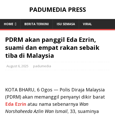
PADUMEDIA PRESS
HOME
BERITA TERKINI
ISU SEMASA
VIRAL
PDRM akan panggil Eda Ezrin,
suami dan empat rakan sebaik
tiba di Malaysia
August 6, 2025
padumedia
KOTA BHARU, 6 Ogos — Polis Diraja Malaysia
(PDRM) akan memanggil penyanyi dikir barat
Eda Ezrin
atau nama sebenarnya
Wan
Norshaheeda Azlin Wan Ismail
, 33, suaminya