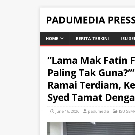
PADUMEDIA PRES
HOME
BERITA TERKINI
ISU S
“Lama Mak Fatin F
Paling Tak Guna?’”
Ramai Terdiam, Ke
Syed Tamat Deng
June 16, 2026
padumedia
ISU SEM