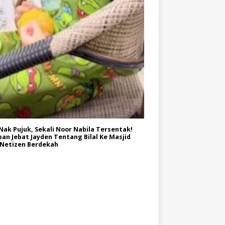
Nak Pujuk, Sekali Noor Nabila Tersentak!
an Jebat Jayden Tentang Bilal Ke Masjid
 Netizen Berdekah