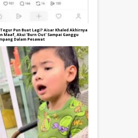
Tegur Pun Buat Lagi? Aisar Khaled Akhirnya
n Maaf, Akui ‘Burn Out’ Sampai Ganggu
mpang Dalam Pesawat