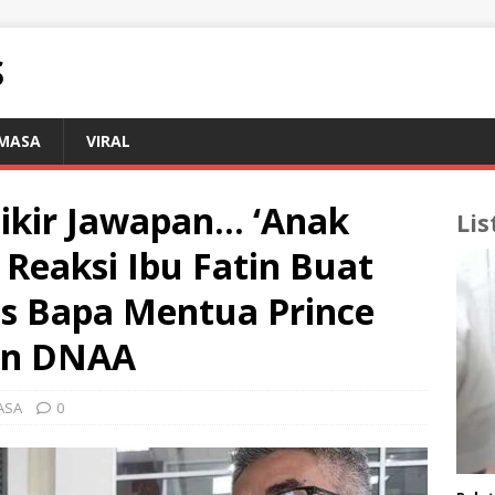
S
EMASA
VIRAL
ikir Jawapan… ‘Anak
Lis
 Reaksi Ibu Fatin Buat
s Bapa Mentua Prince
an DNAA
ASA
0