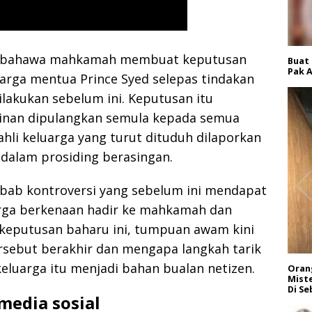
t bahawa mahkamah membuat keputusan
Buat
Pak A
arga mentua Prince Syed selepas tindakan
ilakukan sebelum ini. Keputusan itu
inan dipulangkan semula kepada semua
ahli keluarga yang turut dituduh dilaporkan
dalam prosiding berasingan.
bab kontroversi yang sebelum ini mendapat
uarga berkenaan hadir ke mahkamah dan
keputusan baharu ini, tumpuan awam kini
rsebut berakhir dan mengapa langkah tarik
keluarga itu menjadi bahan bualan netizen.
Orang
Miste
Di Se
media sosial