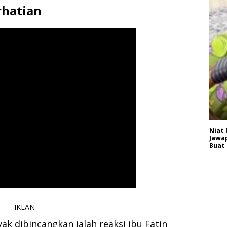
rhatian
Niat 
Jawap
Buat
- IKLAN -
ak dibincangkan ialah reaksi ibu Fatin