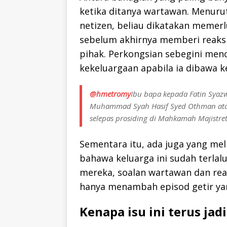
ketika ditanya wartawan. Menuru
netizen, beliau dikatakan meme
sebelum akhirnya memberi reaksi
pihak. Perkongsian sebegini menc
kekeluargaan apabila ia dibawa
@hmetromy
Ibu bapa kepada Fatin Syazw
Muhammad Syah Hasif Syed Othman atau 
selepas prosiding di Mahkamah Majistret
Sementara itu, ada juga yang me
bahawa keluarga ini sudah terlal
mereka, soalan wartawan dan re
hanya menambah episod getir ya
Kenapa isu ini terus jad