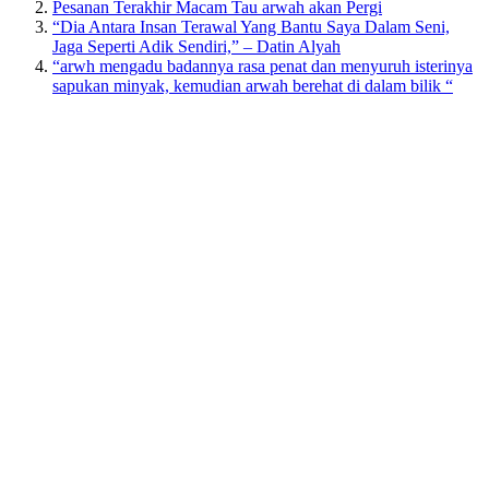
Pesanan Terakhir Macam Tau arwah akan Pergi
“Dia Antara Insan Terawal Yang Bantu Saya Dalam Seni,
Jaga Seperti Adik Sendiri,” – Datin Alyah
“arwh mengadu badannya rasa penat dan menyuruh isterinya
sapukan minyak, kemudian arwah berehat di dalam bilik “