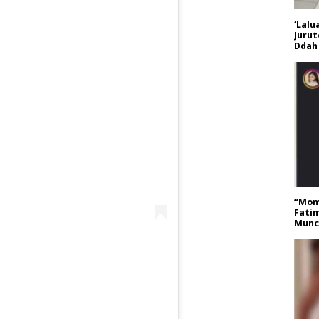
‘Lalu
Jurut
Ddah 
“Mom
Fatim
Muncu