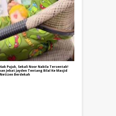
Nak Pujuk, Sekali Noor Nabila Tersentak!
an Jebat Jayden Tentang Bilal Ke Masjid
 Netizen Berdekah