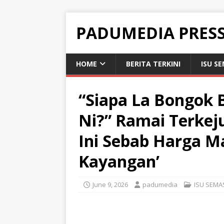
PADUMEDIA PRES
HOME
BERITA TERKINI
ISU S
“Siapa La Bongok 
Ni?” Ramai Terkej
Ini Sebab Harga Ma
Kayangan’
June 9, 2026
padumedia
ISU SEMA