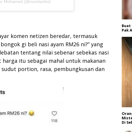
oor Mohamed (@noorkartini)
Buat
Pak A
layar komen netizen beredar, termasuk
a bongok gi beli nasi ayam RM26 ni?” yang
ebatan tentang nilai sebenar sebekas nasi
t harga itu sebagai mahal untuk makanan
ri sudut portion, rasa, pembungkusan dan
Orang
Miste
Di Se