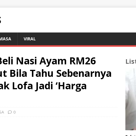
S
EMASA
VIRAL
Beli Nasi Ayam RM26
Lis
ut Bila Tahu Sebenarnya
k Lofa Jadi ‘Harga
SA
0