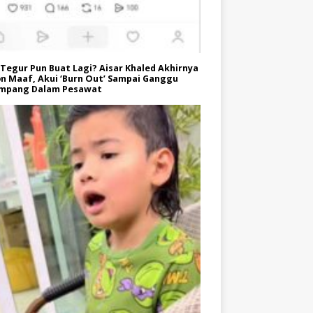
Tegur Pun Buat Lagi? Aisar Khaled Akhirnya
n Maaf, Akui ‘Burn Out’ Sampai Ganggu
mpang Dalam Pesawat