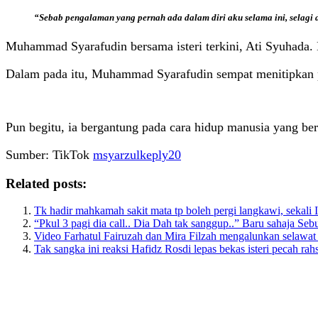
“Sebab pengalaman yang pernah ada dalam diri aku selama ini, selagi d
Muhammad Syarafudin bersama isteri terkini, Ati Syuhada.
Dalam pada itu, Muhammad Syarafudin sempat menitipkan 
Pun begitu, ia bergantung pada cara hidup manusia yang b
Sumber: TikTok
msyarzulkeply20
Related posts:
Tk hadir mahkamah sakit mata tp boleh pergi langkawi, sekali 
“Pkul 3 pagi dia call.. Dia Dah tak sanggup..” Baru sahaja S
Video Farhatul Fairuzah dan Mira Filzah mengalunkan selawat 
Tak sangka ini reaksi Hafidz Rosdi lepas bekas isteri pecah rahs