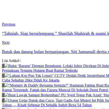
Previous
“Tahniah, Siap berselempang.” Sharifah Shahirah & suami ki
Next
Batuk dan datang bulan berpanjangan, Siti Jamumall derita s
List Artikel :
Pengakuan Tentang Hutang Buat Ramai Terkedu
Cuba Seludup 26kg Ddah Ke Jakarta
Ramai Tersentuh, Fattah dan Fazura Muncul Di Sekolah Demi Puteri
Tahun — Kisah Sebenar Di Sebalik Jodoh Beza 54 Tahun