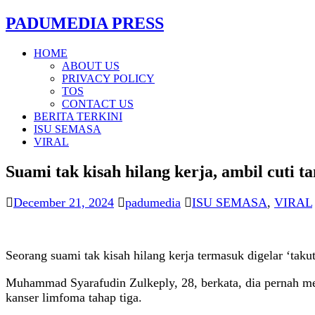
PADUMEDIA PRESS
HOME
ABOUT US
PRIVACY POLICY
TOS
CONTACT US
BERITA TERKINI
ISU SEMASA
VIRAL
Suami tak kisah hilang kerja, ambil cuti ta
December 21, 2024
padumedia
ISU SEMASA
,
VIRAL
Seorang suami tak kisah hilang kerja termasuk digelar ‘takut
Muhammad Syarafudin Zulkeply, 28, berkata, dia pernah me
kanser limfoma tahap tiga.