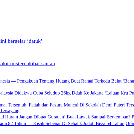
ni bergelar ‘datuk’
akit misteri akibat santau
Balut ‘Bar
‘Laluan Kru P
 Tersayang
Buat Lawak Sampai Berkemban? PU
Oran