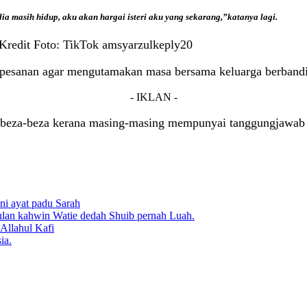
ia masih hidup, aku akan hargai isteri aku yang sekarang,”katanya lagi.
 Kredit Foto: TikTok amsyarzulkeply20
pesanan agar mengutamakan masa bersama keluarga berbandi
- IKLAN -
erbeza-beza kerana masing-masing mempunyai tanggungjawab t
Ini ayat padu Sarah
ebulan kahwin Watie dedah Shuib pernah Luah.
Allahul Kafi
ia.