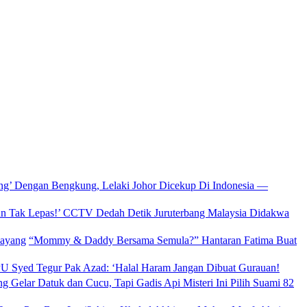
ang’ Dengan Bengkung, Lelaki Johor Dicekup Di Indonesia —
un Tak Lepas!’ CCTV Dedah Detik Juruterbang Malaysia Didakwa
“Mommy & Daddy Bersama Semula?” Hantaran Fatima Buat
 Syed Tegur Pak Azad: ‘Halal Haram Jangan Dibuat Gurauan!
g Gelar Datuk dan Cucu, Tapi Gadis Api Misteri Ini Pilih Suami 82