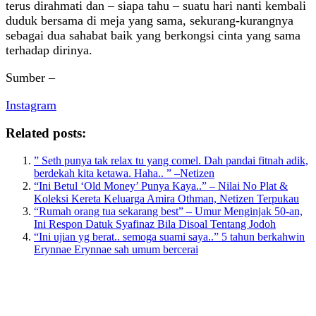
terus dirahmati dan – siapa tahu – suatu hari nanti kembali
duduk bersama di meja yang sama, sekurang‑kurangnya
sebagai dua sahabat baik yang berkongsi cinta yang sama
terhadap dirinya.
Sumber –
Instagram
Related posts:
” Seth punya tak relax tu yang comel. Dah pandai fitnah adik,
berdekah kita ketawa. Haha.. ” –Netizen
“Ini Betul ‘Old Money’ Punya Kaya..” – Nilai No Plat &
Koleksi Kereta Keluarga Amira Othman, Netizen Terpukau
“Rumah orang tua sekarang best” – Umur Menginjak 50-an,
Ini Respon Datuk Syafinaz Bila Disoal Tentang Jodoh
“Ini ujian yg berat.. semoga suami saya..” 5 tahun berkahwin
Erynnae Erynnae sah umum bercerai