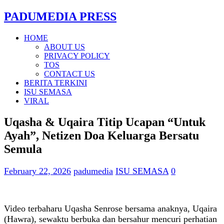
PADUMEDIA PRESS
HOME
ABOUT US
PRIVACY POLICY
TOS
CONTACT US
BERITA TERKINI
ISU SEMASA
VIRAL
Uqasha & Uqaira Titip Ucapan “Untuk
Ayah”, Netizen Doa Keluarga Bersatu
Semula
February 22, 2026
padumedia
ISU SEMASA
0
Video terbaharu Uqasha Senrose bersama anaknya, Uqaira
(Hawra), sewaktu berbuka dan bersahur mencuri perhatian