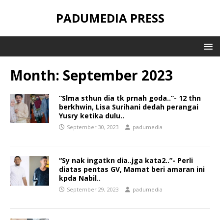
PADUMEDIA PRESS
Month:
September 2023
“Slma sthun dia tk prnah goda..”- 12 thn
berkhwin, Lisa Surihani dedah perangai
Yusry ketika dulu..
September 30, 2023
padumedia
“Sy nak ingatkn dia..jga kata2..”- Perli
diatas pentas GV, Mamat beri amaran ini
kpda Nabil..
September 29, 2023
padumedia