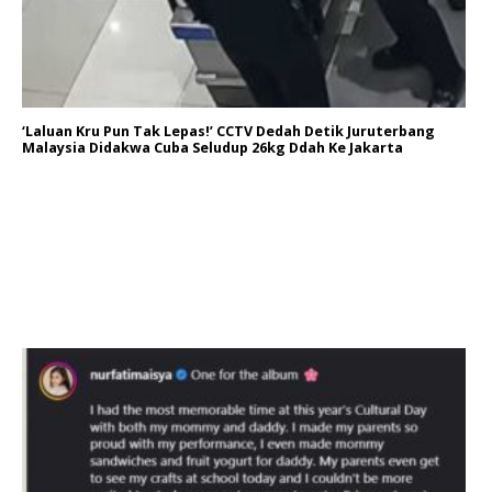
‘Laluan Kru Pun Tak Lepas!’ CCTV Dedah Detik Juruterbang
Malaysia Didakwa Cuba Seludup 26kg Ddah Ke Jakarta