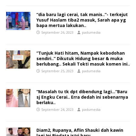
“dia baru lagi cerai, tak manis..”- terkejut
Yusuf Haslam tiba2 masuk, Sarah apa yg
bapa mertua lakukan..
September 26, 2023
padumedia
“Tunjuk Hati hitam, Nampak kebodohan
sendiri..” Dikutuk Hidung besar & muka
berlubang.. Sekali Tokti masuk komen ini..
September 25, 2023
padumedia
“Masalah tu tk dpt dibendung lagi…”Baru
sj Engku Cerai.. Erra dedah ini sebenarnya
berlaku..
September 24, 2023
padumedia
Diam2, Rupanya, Aflin Shauki dah kawin
lagi,Ini Biodata istri baru