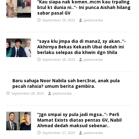
“Kau siapa nak komen..mcm kau trpaling
btul kt dunia ni..”- Ini punca Aishah hilang
sabar pasal GV
September 29, 2023
padumedia
“saya klu jmpa dia di mana2, sy akan..”-
Akhirnya Bekas Kekasih Ubai dedah ini
berlaku selepas dia khwin dgn Shila
September 28, 2023
padumedia
Baru sahaja Noor Nabila sah berc3rai, anak pula
pecah rahsia? umum berita gembira.
September 28, 2023
padumedia
“Jgn smpai sy pula jadi mgsa..”- Perli
Mamat Exists diatas pentas GV, Nabil
Ahmad dedah maksud sebenar..
September 27, 2023
padumedia