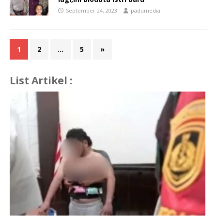
September 24, 2023
padumedia
1
2
…
5
»
List Artikel :