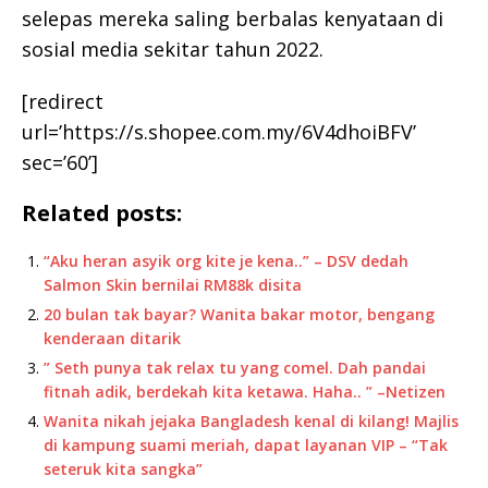
selepas mereka saling berbalas kenyataan di
sosial media sekitar tahun 2022.
[redirect
url=’https://s.shopee.com.my/6V4dhoiBFV’
sec=’60’]
Related posts:
“Aku heran asyik org kite je kena..” – DSV dedah
Salmon Skin bernilai RM88k disita
20 bulan tak bayar? Wanita bakar motor, bengang
kenderaan ditarik
” Seth punya tak relax tu yang comel. Dah pandai
fitnah adik, berdekah kita ketawa. Haha.. ” –Netizen
Wanita nikah jejaka Bangladesh kenal di kilang! Majlis
di kampung suami meriah, dapat layanan VIP – “Tak
seteruk kita sangka”