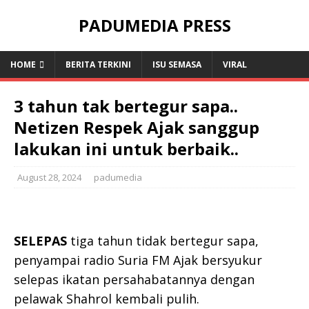
PADUMEDIA PRESS
HOME
BERITA TERKINI
ISU SEMASA
VIRAL
3 tahun tak bertegur sapa..
Netizen Respek Ajak sanggup
lakukan ini untuk berbaik..
August 28, 2024
padumedia
SELEPAS
tiga tahun tidak bertegur sapa,
penyampai radio Suria FM Ajak bersyukur
selepas ikatan persahabatannya dengan
pelawak Shahrol kembali pulih.