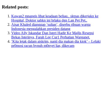
Related posts:
Kawan2 mnangis lihat keadaan beliau.. slepas dikerjakn ke
Hospital, Doktor sahkn ini brlaku dgn Lan Pet Pet..
Aisar Khaled dianggap ‘sultan’, diserbu ribuan warga
Indonesia mengalahkan presiden datang
Video Ally Iskandar Dan Isteri Hadir Ke Majlis Resepsi
Bekas Isterinya, Farah Lee Cur1 Perhatian Warganet.
‘Kita letak dalam aiskrim, nanti dia makan dia kiok’ – Lelaki
pr0mosi racun bvnuh m0nyet liar, dikecam