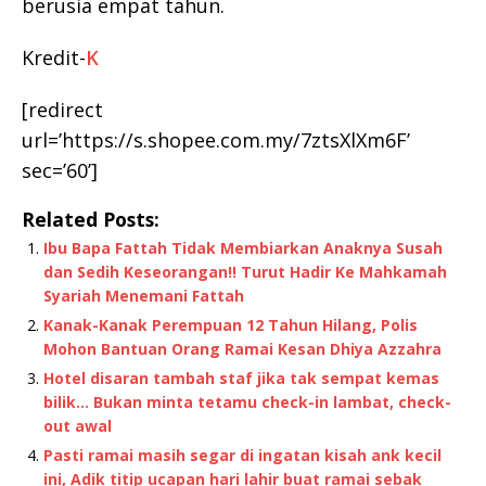
berusia empat tahun.
Kredit-
K
[redirect
url=’https://s.shopee.com.my/7ztsXlXm6F’
sec=’60’]
Related Posts:
Ibu Bapa Fattah Tidak Membiarkan Anaknya Susah
dan Sedih Keseorangan!! Turut Hadir Ke Mahkamah
Syariah Menemani Fattah
Kanak-Kanak Perempuan 12 Tahun Hilang, Polis
Mohon Bantuan Orang Ramai Kesan Dhiya Azzahra
Hotel disaran tambah staf jika tak sempat kemas
bilik… Bukan minta tetamu check-in lambat, check-
out awal
Pasti ramai masih segar di ingatan kisah ank kecil
ini, Adik titip ucapan hari lahir buat ramai sebak