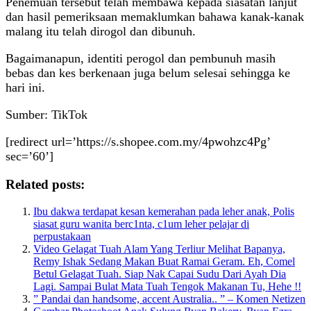
Penemuan tersebut telah membawa kepada siasatan lanjut
dan hasil pemeriksaan memaklumkan bahawa kanak-kanak
malang itu telah dirogol dan dibunuh.
Bagaimanapun, identiti perogol dan pembunuh masih
bebas dan kes berkenaan juga belum selesai sehingga ke
hari ini.
Sumber: TikTok
[redirect url=’https://s.shopee.com.my/4pwohzc4Pg’
sec=’60’]
Related posts:
Ibu dakwa terdapat kesan kemerahan pada leher anak, Polis
siasat guru wanita berc1nta, c1um leher pelajar di
perpustakaan
Video Gelagat Tuah Alam Yang Terliur Melihat Bapanya,
Remy Ishak Sedang Makan Buat Ramai Geram. Eh, Comel
Betul Gelagat Tuah. Siap Nak Capai Sudu Dari Ayah Dia
Lagi. Sampai Bulat Mata Tuah Tengok Makanan Tu, Hehe !!
” Pandai dan handsome, accent Australia.. ” – Komen Netizen