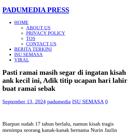
PADUMEDIA PRESS
HOME
ABOUT US
PRIVACY POLICY
TOS
CONTACT US
BERITA TERKINI
ISU SEMASA
VIRAL
Pasti ramai masih segar di ingatan kisah
ank kecil ini, Adik titip ucapan hari lahir
buat ramai sebak
September 13, 2024
padumedia
ISU SEMASA
0
Biarpun sudah 17 tahun berlalu, namun kisah tragis
menimpa seorang kanak-kanak bernama Nurin Jazlin