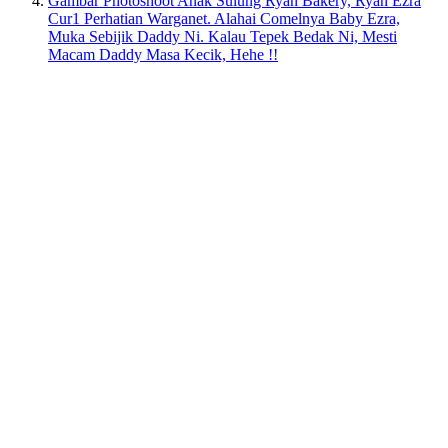
Gambar Photoshoot Anak Sulung Ryan Bakery, Ryan Ezra
Cur1 Perhatian Warganet. Alahai Comelnya Baby Ezra,
Muka Sebijik Daddy Ni. Kalau Tepek Bedak Ni, Mesti
Macam Daddy Masa Kecik, Hehe !!