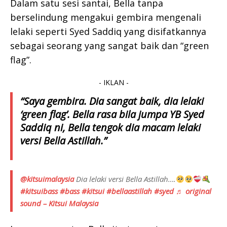
Dalam satu sesi santai, Bella tanpa
berselindung mengakui gembira mengenali
lelaki seperti Syed Saddiq yang disifatkannya
sebagai seorang yang sangat baik dan “green
flag”.
- IKLAN -
“Saya gembira. Dia sangat baik, dia lelaki
‘green flag’. Bella rasa bila jumpa YB Syed
Saddiq ni, Bella tengok dia macam lelaki
versi Bella Astillah.”
@kitsuimalaysia
Dia lelaki versi Bella Astillah….
#kitsuibass
#bass
#kitsui
#bellaastillah
#syed
♬ original
sound – Kitsui Malaysia