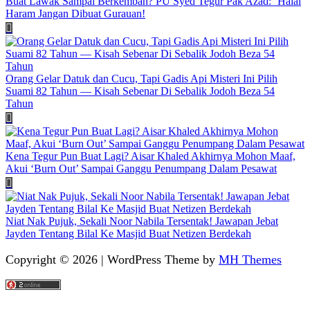
Buat Lawak Sampai Berkemban? PU Syed Tegur Pak Azad: ‘Halal
Haram Jangan Dibuat Gurauan!
Orang Gelar Datuk dan Cucu, Tapi Gadis Api Misteri Ini Pilih
Suami 82 Tahun — Kisah Sebenar Di Sebalik Jodoh Beza 54
Tahun
Kena Tegur Pun Buat Lagi? Aisar Khaled Akhirnya Mohon Maaf,
Akui ‘Burn Out’ Sampai Ganggu Penumpang Dalam Pesawat
Niat Nak Pujuk, Sekali Noor Nabila Tersentak! Jawapan Jebat
Jayden Tentang Bilal Ke Masjid Buat Netizen Berdekah
Copyright © 2026 | WordPress Theme by
MH Themes