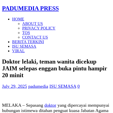
PADUMEDIA PRESS
HOME
ABOUT US
PRIVACY POLICY
TOS
CONTACT US
BERITA TERKINI
ISU SEMASA
VIRAL
Doktor lelaki, teman wanita dicekup
JAIM selepas enggan buka pintu hampir
20 minit
July 29, 2025
padumedia
ISU SEMASA
0
MELAKA – Sepasang
doktor
yang dipercayai mempunyai
hubungan istimewa ditahan penguat kuasa Jabatan Agama