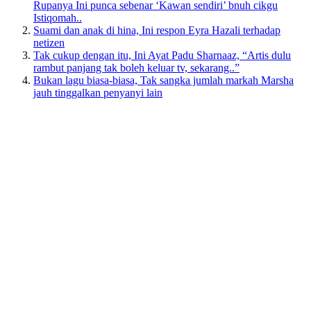
Rupanya Ini punca sebenar ‘Kawan sendiri’ bnuh cikgu
Istiqomah..
Suami dan anak di hina, Ini respon Eyra Hazali terhadap
netizen
Tak cukup dengan itu, Ini Ayat Padu Sharnaaz, “Artis dulu
rambut panjang tak boleh keluar tv, sekarang..”
Bukan lagu biasa-biasa, Tak sangka jumlah markah Marsha
jauh tinggalkan penyanyi lain