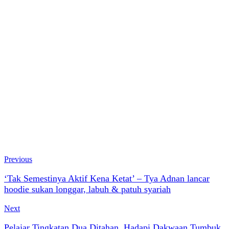
Previous
‘Tak Semestinya Aktif Kena Ketat’ – Tya Adnan lancar
hoodie sukan longgar, labuh & patuh syariah
Next
Pelajar Tingkatan Dua Ditahan, Hadapi Dakwaan Tumbuk