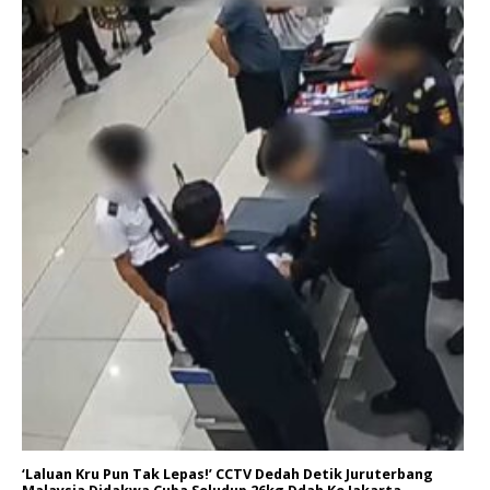
‘Laluan Kru Pun Tak Lepas!’ CCTV Dedah Detik Juruterbang