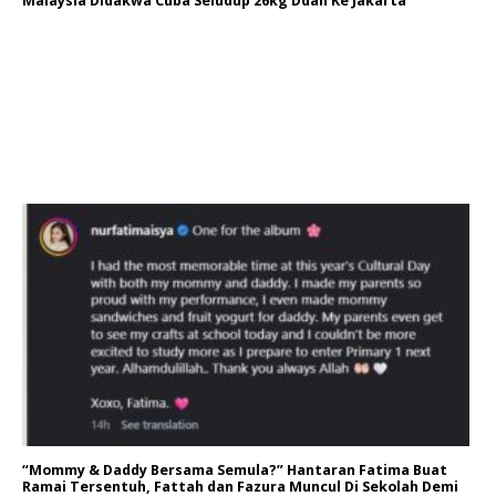
Malaysia Didakwa Cuba Seludup 26kg Ddah Ke Jakarta
“Mommy & Daddy Bersama Semula?” Hantaran Fatima Buat
Ramai Tersentuh, Fattah dan Fazura Muncul Di Sekolah Demi