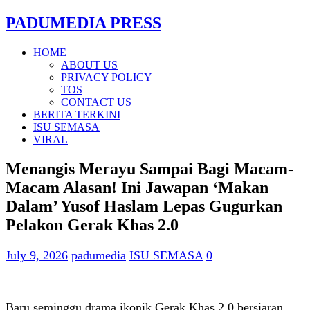
PADUMEDIA PRESS
HOME
ABOUT US
PRIVACY POLICY
TOS
CONTACT US
BERITA TERKINI
ISU SEMASA
VIRAL
Menangis Merayu Sampai Bagi Macam-
Macam Alasan! Ini Jawapan ‘Makan
Dalam’ Yusof Haslam Lepas Gugurkan
Pelakon Gerak Khas 2.0
July 9, 2026
padumedia
ISU SEMASA
0
Baru seminggu drama ikonik Gerak Khas 2.0 bersiaran,