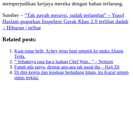
memperjudikan kerjaya mereka dengan bahan terlarang.
Sumber –
“Tak payah merayu, sudah terlambat” – Yusof
Haslam gugurkan Inspektor Gerak Khas 2.0 terlibat dadah
– Hiburan | mStar
Related posts:
Kuat putar belit, Achey terus bagi setepek ke muka Abang
Tesla.
” Sebaknya rasa baca luahan Chef Wan.. ” – Netizen
Fattah ada tanya, dengar apa-apa tak pasal dia – Haji Zil
Di dim kereta dan lengkap bertudung hitam, Ira Kazar umum
status terkini.