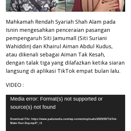
Mahkamah Rendah Syariah Shah Alam pada
Isnin mengesahkan penceraian pasangan
pempengaruh Siti Jamumall (Siti Suriani
Wahiddin) dan Khairul Aiman Abdul Kudus,
atau dikenali sebagai Aiman Tak Kesah,
dengan talak tiga yang dilafazkan ketika siaran
langsung di aplikasi TikTok empat bulan lalu.
VIDEO :
Video
Media error: Format(s) not supported or
Player
source(s) not found
Download File: https://www.padumedia.com/wp-content/uploads/2025/05/TikTok-
Make-Your-Day.mp4?_=1