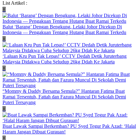
List Artikel :
Balut ‘Barang’ Dengan Bengkung, Lelaki Johor Dicekup Di
Indonesia — Pengakuan Tentang Hutang Buat Ramai Terkedu
‘Laluan Kru Pun Tak Lepas!’ CCTV Dedah Detik Juruterbang
Malaysia Didakwa Cuba Seludup 26kg Ddah Ke Jakarta
“Mommy & Daddy Bersama Semula?” Hantaran Fatima Buat
Ramai Tersentuh, Fattah dan Fazura Muncul Di Sekolah Demi
Puteri Tersayang
Buat Lawak Sampai Berkemban? PU Syed Tegur Pak Azad: ‘Halal
Haram Jangan Dibuat Gurauan!