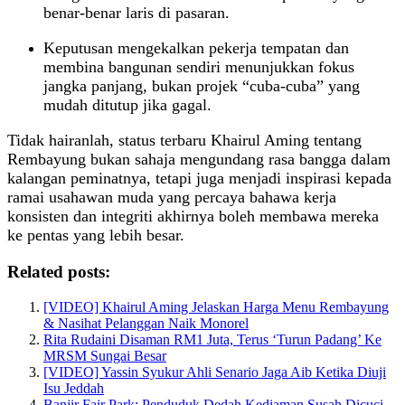
benar‑benar laris di pasaran.
Keputusan mengekalkan pekerja tempatan dan
membina bangunan sendiri menunjukkan fokus
jangka panjang, bukan projek “cuba‑cuba” yang
mudah ditutup jika gagal.
Tidak hairanlah, status terbaru Khairul Aming tentang
Rembayung bukan sahaja mengundang rasa bangga dalam
kalangan peminatnya, tetapi juga menjadi inspirasi kepada
ramai usahawan muda yang percaya bahawa kerja
konsisten dan integriti akhirnya boleh membawa mereka
ke pentas yang lebih besar.
Related posts:
[VIDEO] Khairul Aming Jelaskan Harga Menu Rembayung
& Nasihat Pelanggan Naik Monorel
Rita Rudaini Disaman RM1 Juta, Terus ‘Turun Padang’ Ke
MRSM Sungai Besar
[VIDEO] Yassin Syukur Ahli Senario Jaga Aib Ketika Diuji
Isu Jeddah
Banjir Fair Park: Penduduk Dedah Kediaman Susah Dicuci