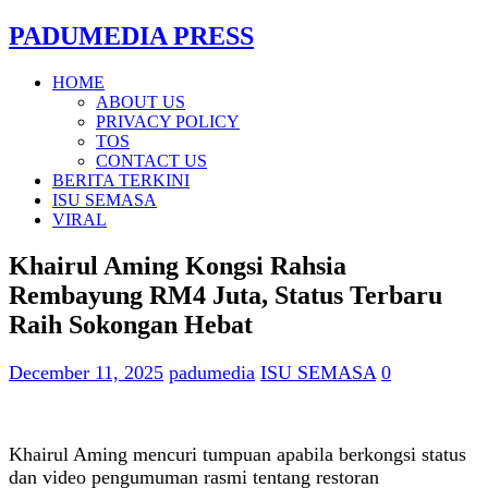
PADUMEDIA PRESS
HOME
ABOUT US
PRIVACY POLICY
TOS
CONTACT US
BERITA TERKINI
ISU SEMASA
VIRAL
Khairul Aming Kongsi Rahsia
Rembayung RM4 Juta, Status Terbaru
Raih Sokongan Hebat
December 11, 2025
padumedia
ISU SEMASA
0
Khairul Aming mencuri tumpuan apabila berkongsi status
dan video pengumuman rasmi tentang restoran