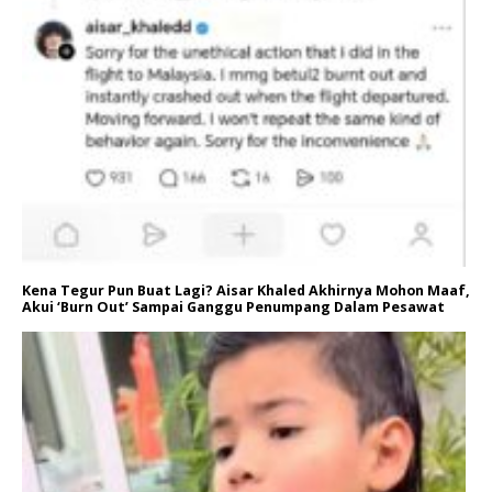
Kena Tegur Pun Buat Lagi? Aisar Khaled Akhirnya Mohon Maaf,
Akui ‘Burn Out’ Sampai Ganggu Penumpang Dalam Pesawat