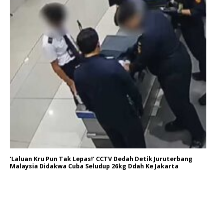
‘Laluan Kru Pun Tak Lepas!’ CCTV Dedah Detik Juruterbang
Malaysia Didakwa Cuba Seludup 26kg Ddah Ke Jakarta