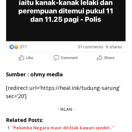
Sumber : ohmy medla
[redirect url=’https://heal.ink/tudung-sarung’
sec=’20’]
- IKLAN -
Related Posts:
“Pelumba Negara maut dit3tak kawan sendiri..”