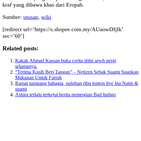
kraf yang dibawa khas dari Eropah.
Sumber:
utusan
,
wiki
[redirect url=’https://s.shopee.com.my/AUaowDfjIk’
sec=’60’]
Related posts:
Kakak Ahmad Kassan buka cerita sblm arwh pergi
selamanya.
“Terima Kasih Beri Tangan” – Netizen Sebak Suami Suapkan
Makanan Untuk Farrah
Ramai tumpang bahagia, puluhan ribu tonton live Ina Naim &
suami
Ashira terlalu terkejut berita pemergian Bad Indigo