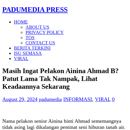
PADUMEDIA PRESS
HOME
ABOUT US
PRIVACY POLICY
TOS
CONTACT US
BERITA TERKINI
ISU SEMASA
VIRAL
Masih Ingat Pelakon Ainina Ahmad B?
Patut Lama Tak Nampak, Lihat
Keadaannya Sekarang
August 29, 2024
padumedia
INFORMASI
,
VIRAL
0
Nama pelakon senior Ainina binti Ahmad sememangnya
tidak asing lagi dikalangan peminat seni hiburan tanah air.