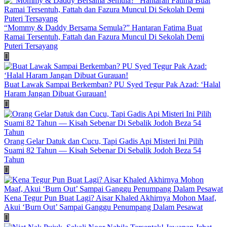
“Mommy & Daddy Bersama Semula?” Hantaran Fatima Buat
Ramai Tersentuh, Fattah dan Fazura Muncul Di Sekolah Demi
Puteri Tersayang
Buat Lawak Sampai Berkemban? PU Syed Tegur Pak Azad: ‘Halal
Haram Jangan Dibuat Gurauan!
Orang Gelar Datuk dan Cucu, Tapi Gadis Api Misteri Ini Pilih
Suami 82 Tahun — Kisah Sebenar Di Sebalik Jodoh Beza 54
Tahun
Kena Tegur Pun Buat Lagi? Aisar Khaled Akhirnya Mohon Maaf,
Akui ‘Burn Out’ Sampai Ganggu Penumpang Dalam Pesawat