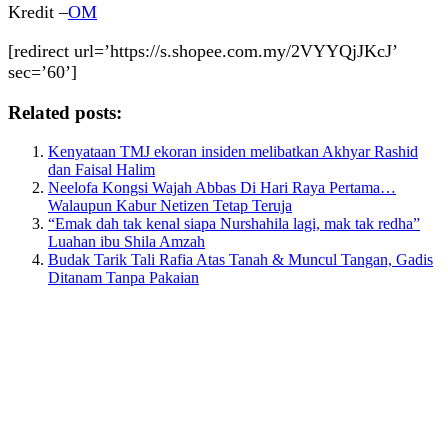
Kredit –
OM
[redirect url=’https://s.shopee.com.my/2VYYQjJKcJ’
sec=’60’]
Related posts:
Kenyataan TMJ ekoran insiden melibatkan Akhyar Rashid
dan Faisal Halim
Neelofa Kongsi Wajah Abbas Di Hari Raya Pertama…
Walaupun Kabur Netizen Tetap Teruja
“Emak dah tak kenal siapa Nurshahila lagi, mak tak redha”
Luahan ibu Shila Amzah
Budak Tarik Tali Rafia Atas Tanah & Muncul Tangan, Gadis
Ditanam Tanpa Pakaian