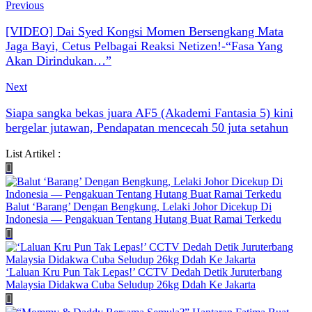
Previous
[VIDEO] Dai Syed Kongsi Momen Bersengkang Mata
Jaga Bayi, Cetus Pelbagai Reaksi Netizen!-“Fasa Yang
Akan Dirindukan…”
Next
Siapa sangka bekas juara AF5 (Akademi Fantasia 5) kini
bergelar jutawan, Pendapatan mencecah 50 juta setahun
List Artikel :
Balut ‘Barang’ Dengan Bengkung, Lelaki Johor Dicekup Di
Indonesia — Pengakuan Tentang Hutang Buat Ramai Terkedu
‘Laluan Kru Pun Tak Lepas!’ CCTV Dedah Detik Juruterbang
Malaysia Didakwa Cuba Seludup 26kg Ddah Ke Jakarta