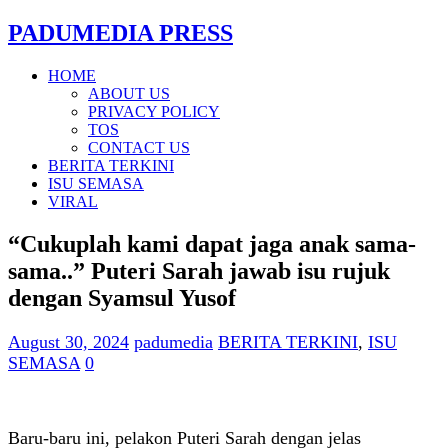
PADUMEDIA PRESS
HOME
ABOUT US
PRIVACY POLICY
TOS
CONTACT US
BERITA TERKINI
ISU SEMASA
VIRAL
“Cukuplah kami dapat jaga anak sama-
sama..” Puteri Sarah jawab isu rujuk
dengan Syamsul Yusof
August 30, 2024
padumedia
BERITA TERKINI
,
ISU
SEMASA
0
Baru-baru ini, pelakon Puteri Sarah dengan jelas