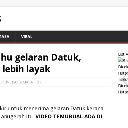
S
MASA
VIRAL
ahu gelaran Datuk,
List A
 lebih layak
Balu
ERKINI
,
ISU SEMASA
0
Dice
Huta
ikir untuk menerima gelaran Datuk kerana
 anugerah itu.
VIDEO TEMUBUAL ADA DI