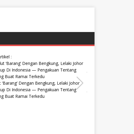
rtikel :
t ‘Barang’ Dengan Bengkung, Lelaki Johor
‘Laluan Kru Pun Tak Le
kup Di Indonesia — Pengakuan Tentang
Juruterbang Malaysia D
ng Buat Ramai Terkedu
Ddah Ke Jakarta