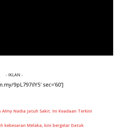
- IKLAN -
m.my/9pL797ilY5′ sec=’60’]
 Almy Nadia Jatuh Sakit. Ini Keadaan Terkini
ah kebesaran Melaka, kini bergelar Datuk