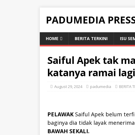
PADUMEDIA PRES
HOME
BERITA TERKINI
ISU SE
Saiful Apek tak m
katanya ramai lagi
August 29, 2024
padumedia
BERITA T
PELAWAK
Saiful Apek belum terf
baginya dia tidak layak menerima
BAWAH SEKALI.