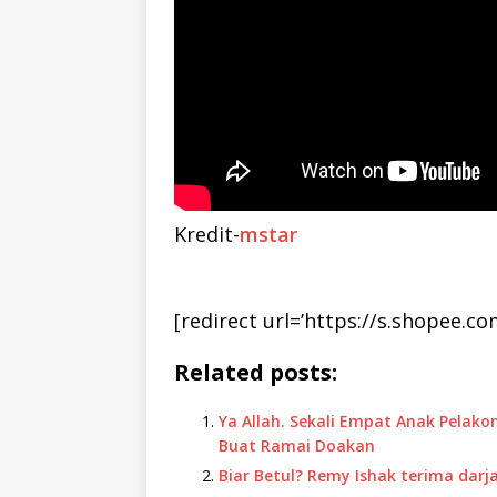
Kredit-
mstar
[redirect url=’https://s.shopee.co
Related posts:
Ya Allah. Sekali Empat Anak Pelakon
Buat Ramai Doakan
Biar Betul? Remy Ishak terima darj