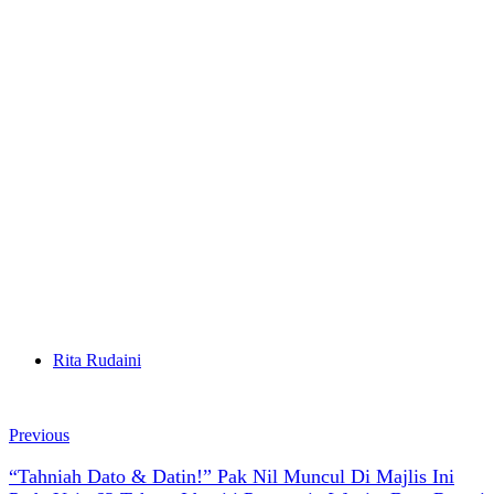
Rita Rudaini
Previous
“Tahniah Dato & Datin!” Pak Nil Muncul Di Majlis Ini