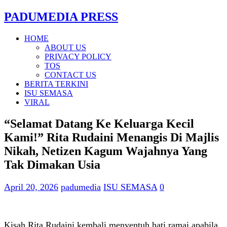
PADUMEDIA PRESS
HOME
ABOUT US
PRIVACY POLICY
TOS
CONTACT US
BERITA TERKINI
ISU SEMASA
VIRAL
“Selamat Datang Ke Keluarga Kecil
Kami!” Rita Rudaini Menangis Di Majlis
Nikah, Netizen Kagum Wajahnya Yang
Tak Dimakan Usia
April 20, 2026
padumedia
ISU SEMASA
0
Kisah Rita Rudaini kembali menyentuh hati ramai apabila