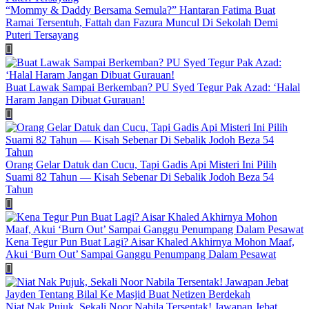
“Mommy & Daddy Bersama Semula?” Hantaran Fatima Buat
Ramai Tersentuh, Fattah dan Fazura Muncul Di Sekolah Demi
Puteri Tersayang
Buat Lawak Sampai Berkemban? PU Syed Tegur Pak Azad: ‘Halal
Haram Jangan Dibuat Gurauan!
Orang Gelar Datuk dan Cucu, Tapi Gadis Api Misteri Ini Pilih
Suami 82 Tahun — Kisah Sebenar Di Sebalik Jodoh Beza 54
Tahun
Kena Tegur Pun Buat Lagi? Aisar Khaled Akhirnya Mohon Maaf,
Akui ‘Burn Out’ Sampai Ganggu Penumpang Dalam Pesawat
Niat Nak Pujuk, Sekali Noor Nabila Tersentak! Jawapan Jebat